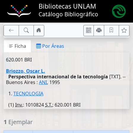
Bibliotecas UNLAM
Catálogo Bibliográfico
Ficha
Por Áreas
620.001 BRI
Briozzo, Oscar L.
Perspectiva internacional de la tecnología
[TXT]. --
Buenos Aires :
ANI
, 1995
1.
TECNOLOGIA
(1)
Inv.
: 1010824
S.T.
: 620.001 BRI
1
Ejemplar