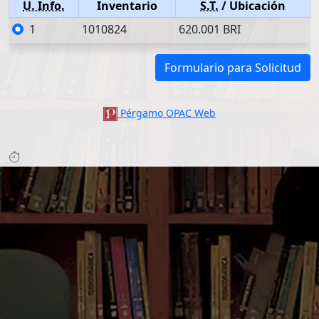
U. Info.
Inventario
S.T.
/ Ubicación
1
1010824
620.001 BRI
Formulario para Solicitud
Pérgamo OPAC Web