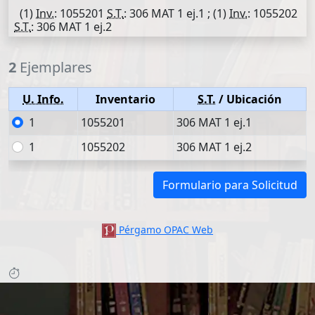
(1)
Inv.
: 1055201
S.T.
: 306 MAT 1 ej.1 ; (1)
Inv.
: 1055202
S.T.
: 306 MAT 1 ej.2
2
Ejemplares
U. Info.
Inventario
S.T.
/ Ubicación
1
1055201
306 MAT 1 ej.1
1
1055202
306 MAT 1 ej.2
Formulario para Solicitud
Pérgamo OPAC Web