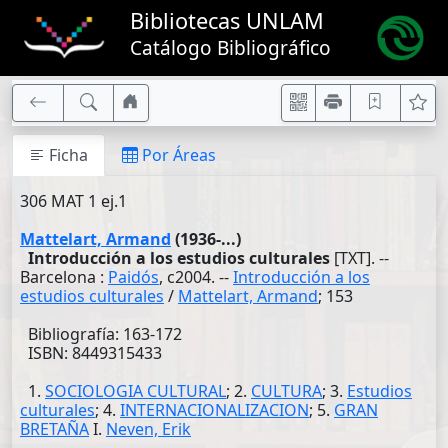
Bibliotecas UNLAM
Catálogo Bibliográfico
Ficha
Por Áreas
306 MAT 1 ej.1
Mattelart, Armand
(1936-...)
Introducción a los estudios culturales
[TXT]. --
Barcelona :
Paidós
, c2004. --
Introducción a los
estudios culturales
/
Mattelart, Armand
; 153
Bibliografía: 163-172
ISBN: 8449315433
1.
SOCIOLOGIA CULTURAL
; 2.
CULTURA
; 3.
Estudios
culturales
; 4.
INTERNACIONALIZACION
; 5.
GRAN
BRETAÑA
I.
Neven, Erik