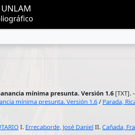
as UNLAM
liográfico
Ganancia mínima presunta. Versión 1.6
[TXT]. 
ancia mínima presunta. Versión 1.6
/
Parada, Ric
UTARIO
I.
Errecaborde, José Daniel
II.
Cañada, Fra