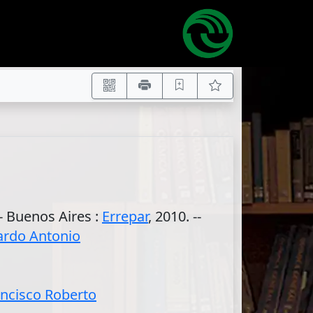
-- Buenos Aires :
Errepar
, 2010. --
ardo Antonio
ncisco Roberto