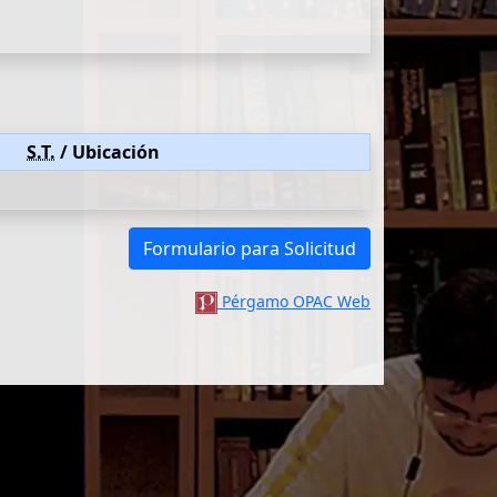
S.T.
/ Ubicación
Formulario para Solicitud
Pérgamo OPAC Web