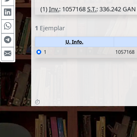
(1)
Inv.
: 1057168
S.T.
: 336.242 GAN 
1
Ejemplar
U. Info.
1
1057168