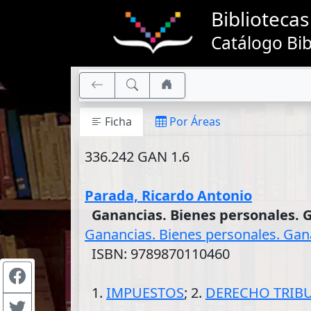
Bibliotec
Catálogo Bib
Ficha
Por Áreas
336.242 GAN 1.6
Parada, Ricardo Antonio
Ganancias. Bienes personales. 
Ganancias. Bienes personales. Gan
ISBN: 9789870110460
1.
IMPUESTOS
; 2.
DERECHO TRIB