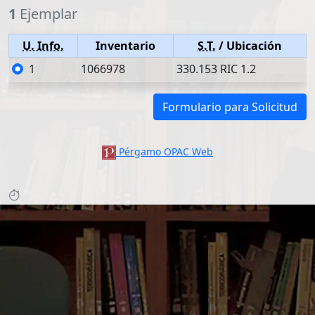
1
Ejemplar
U. Info.
Inventario
S.T.
/ Ubicación
1
1066978
330.153 RIC 1.2
Formulario para Solicitud
Pérgamo OPAC Web