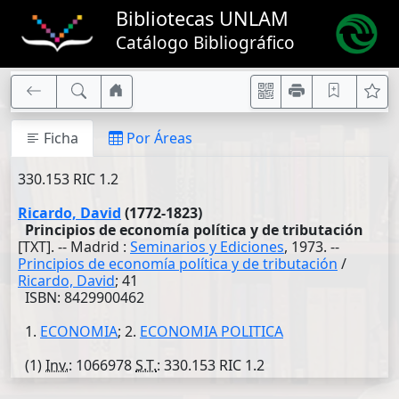
Bibliotecas UNLAM
Catálogo Bibliográfico
Ficha
Por Áreas
330.153 RIC 1.2
Ricardo, David
(1772-1823)
Principios de economía política y de tributación
[TXT]. -- Madrid :
Seminarios y Ediciones
, 1973. --
Principios de economía política y de tributación
/
Ricardo, David
; 41
ISBN: 8429900462
1.
ECONOMIA
; 2.
ECONOMIA POLITICA
(1)
Inv.
: 1066978
S.T.
: 330.153 RIC 1.2