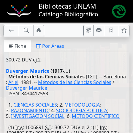
Bibliotecas UNLAM
Catálogo Bibliográfico
Ficha
Por Áreas
300.72 DUV ej.2
Duverger, Maurice
(1917-...)
Métodos de las Ciencias Sociales
[TXT]. -- Barcelona
:
Ariel
, 1981. --
Métodos de las Ciencias Sociales
/
Duverger, Maurice
ISBN: 8434417553
1.
CIENCIAS SOCIALES
; 2.
METODOLOGIA
;
3.
RAZONAMIENTO
; 4.
SOCIOLOGIA POLITICA
;
5.
INVESTIGACION SOCIAL
; 6.
METODO CIENTIFICO
(1)
Inv.
: 1006891
S.T.
: 300.72 DUV ej.2 ; (1)
Inv.
: