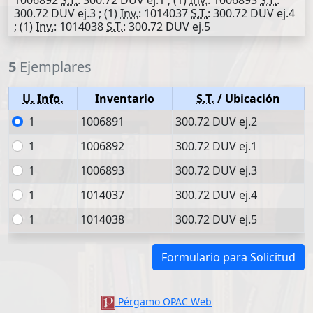
1006892
S.T.
: 300.72 DUV ej.1 ; (1)
Inv.
: 1006893
S.T.
:
300.72 DUV ej.3 ; (1)
Inv.
: 1014037
S.T.
: 300.72 DUV ej.4
; (1)
Inv.
: 1014038
S.T.
: 300.72 DUV ej.5
5
Ejemplares
U. Info.
Inventario
S.T.
/ Ubicación
1
1006891
300.72 DUV ej.2
1
1006892
300.72 DUV ej.1
1
1006893
300.72 DUV ej.3
1
1014037
300.72 DUV ej.4
1
1014038
300.72 DUV ej.5
Formulario para Solicitud
Pérgamo OPAC Web