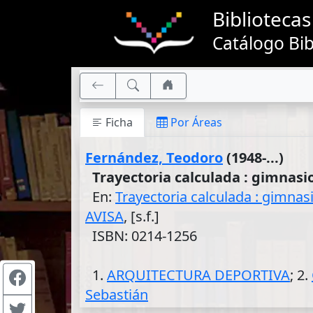
Bibliotec
Catálogo Bib
Ficha
Por Áreas
Fernández, Teodoro
(1948-...)
Trayectoria calculada : gimnasi
En:
Trayectoria calculada : gimnas
AVISA
, [s.f.]
ISBN: 0214-1256
1.
ARQUITECTURA DEPORTIVA
; 2.
Sebastián