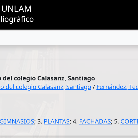
as UNLAM
liográfico
o del colegio Calasanz, Santiago
io del colegio Calasanz, Santiago
/
Fernández, Te
GIMNASIOS
; 3.
PLANTAS
; 4.
FACHADAS
; 5.
CORT