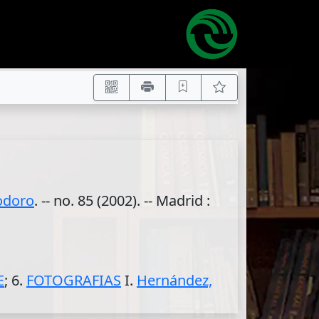
odoro
. -- no. 85 (2002). -- Madrid :
E
; 6.
FOTOGRAFIAS
I.
Hernández,