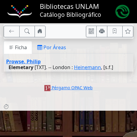
Bibliotecas UNLAM
Catálogo Bibliográfico
Ficha
Por Áreas
Prowse, Philip
Elemetary
[TXT]. -- London :
Heinemann
, [s.f.]
Pérgamo OPAC Web