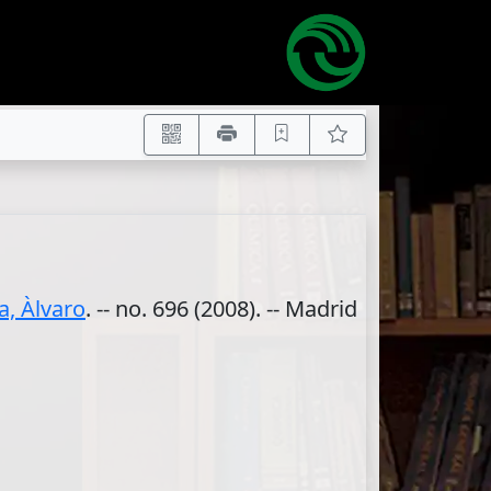
a, Àlvaro
. -- no. 696 (2008). -- Madrid