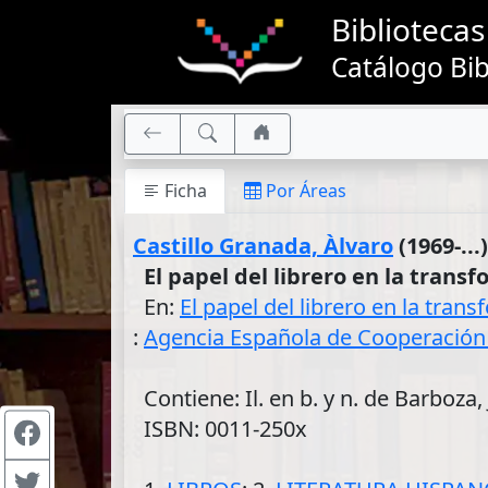
Bibliotec
Catálogo Bib
Ficha
Por Áreas
Castillo Granada, Àlvaro
(1969-...)
El papel del librero en la trans
En:
El papel del librero en la tran
:
Agencia Española de Cooperación 
Contiene: Il. en b. y n. de Barboza, 
ISBN: 0011-250x