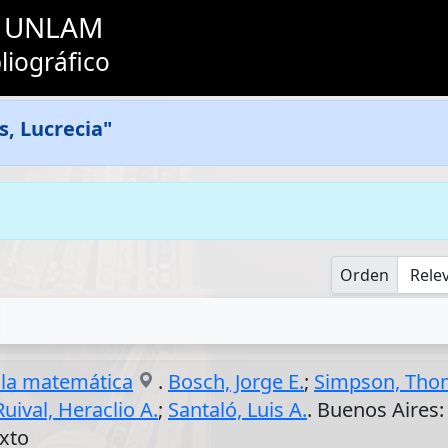
as UNLAM
liográfico
s, Lucrecia"
Orden
 la matemática
.
Bosch, Jorge E.
;
Simpson, Tho
Ruival, Heraclio A.
;
Santaló, Luis A.
. Buenos Aires
exto