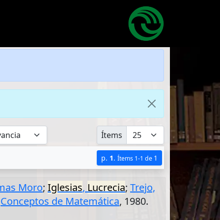
Ítems
p.
1
.
1
Ítems 1-1 de
mas Moro
;
Iglesias
,
Lucrecia
;
Trejo,
:
Conceptos de Matemática
, 1980.