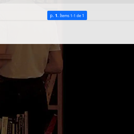
p.
1
.
1
Ítems 1-1 de