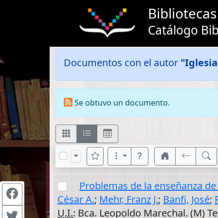
Bibliotec
Catálogo Bib
Documentos con el autor
"Iglesia
Se obtuvo un documento.
Problemas de la enseñanza de
César A.
;
Mehr, Franz J.
;
Banfi, José
;
U.I.
: Bca. Leopoldo Marechal. (M) T