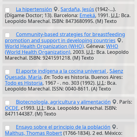
La hipertensión
.
Sardaña, Jesús
(1942-...).
(Dígame Doctor; 13). Barcelona:
Emeká
, 1991.
U.I.
: Bca.
Leopoldo Marechal. ISBN: 8473680995. (M) Texto
Community-based strategies for breastfeeding
promotion and support in developing countries
.
World Health Organization (WHO)
. Géneva:
WHO
(World Health Organization)
, 2003.
U.I.
: Bca. Leopoldo
Marechal. ISBN: 9241591218. (M) Texto
El aporte indígena a la cocina universal
.
Sáenz
Quesada, María
.
En
: Todo es historia. Buenos Aires:
Todo es Historia
, 1967 - . no. 303 (1992).
U.I.
: Bca.
Leopoldo Marechal. ISSN: 0040-8611. (A) Texto
Biotecnología, agricultura y alimentación
. París:
OCDE
, c1993.
U.I.
: Bca. Leopoldo Marechal. ISBN:
8471144387. (M) Texto
Ensayo sobre el principio de la población
.
Malthus, Thomas Robert
(1766-1834). 2 ed. México: