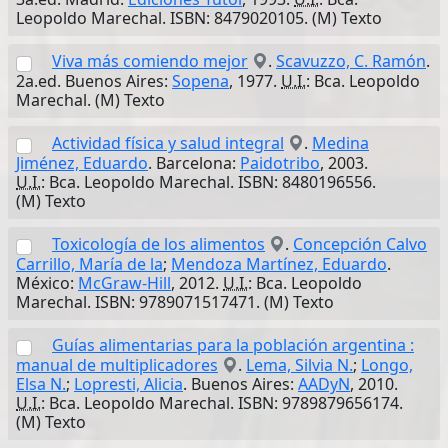
Leopoldo Marechal. ISBN: 8479020105. (M) Texto
Viva más comiendo mejor
.
Scavuzzo, C. Ramón
.
2a.ed. Buenos Aires:
Sopena
, 1977.
U.I.
: Bca. Leopoldo
Marechal. (M) Texto
Actividad física y salud integral
.
Medina
Jiménez, Eduardo
. Barcelona:
Paidotribo
, 2003.
U.I.
: Bca. Leopoldo Marechal. ISBN: 8480196556.
(M) Texto
Toxicología de los alimentos
.
Concepción Calvo
Carrillo, María de la
;
Mendoza Martínez, Eduardo
.
México:
McGraw-Hill
, 2012.
U.I.
: Bca. Leopoldo
Marechal. ISBN: 9789071517471. (M) Texto
Guías alimentarias para la población argentina :
manual de multiplicadores
.
Lema, Silvia N.
;
Longo,
Elsa N.
;
Lopresti, Alicia
. Buenos Aires:
AADyN
, 2010.
U.I.
: Bca. Leopoldo Marechal. ISBN: 9789879656174.
(M) Texto