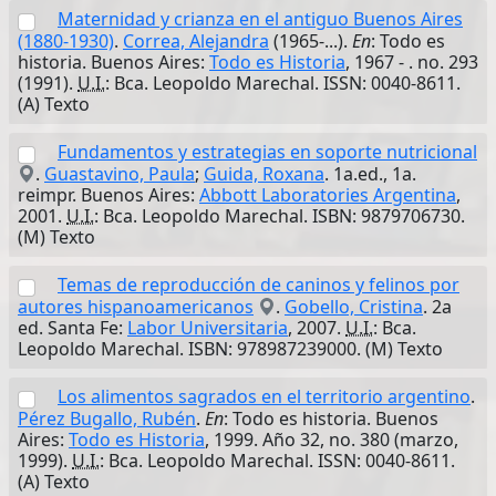
Maternidad y crianza en el antiguo Buenos Aires
(1880-1930)
.
Correa, Alejandra
(1965-...).
En
: Todo es
historia. Buenos Aires:
Todo es Historia
, 1967 - . no. 293
(1991).
U.I.
: Bca. Leopoldo Marechal. ISSN: 0040-8611.
(A) Texto
Fundamentos y estrategias en soporte nutricional
.
Guastavino, Paula
;
Guida, Roxana
. 1a.ed., 1a.
reimpr. Buenos Aires:
Abbott Laboratories Argentina
,
2001.
U.I.
: Bca. Leopoldo Marechal. ISBN: 9879706730.
(M) Texto
Temas de reproducción de caninos y felinos por
autores hispanoamericanos
.
Gobello, Cristina
. 2a
ed. Santa Fe:
Labor Universitaria
, 2007.
U.I.
: Bca.
Leopoldo Marechal. ISBN: 978987239000. (M) Texto
Los alimentos sagrados en el territorio argentino
.
Pérez Bugallo, Rubén
.
En
: Todo es historia. Buenos
Aires:
Todo es Historia
, 1999. Año 32, no. 380 (marzo,
1999).
U.I.
: Bca. Leopoldo Marechal. ISSN: 0040-8611.
(A) Texto