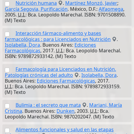
Nutrición humana
.
Martínez Monzó, Javier
;
García Segovia, Purificación
. México, D.F.:
Alfaomega
,
2005.
U.I.
: Bca. Leopoldo Marechal. ISBN: 9701508890.
(M) Texto
Interacción fármaco-alimento y bases
farmacológicas : para Licenciados en Nutrición
.
Isolabella, Dora
. Buenos Aires:
Ediciones
Farmacológicas
, 2017.
U.I.
: Bca. Leopoldo Marechal.
ISBN: 9789872933142. (M) Texto
Farmacología para Licenciados en Nutrición.
Patologías crónicas del adulto
.
Isolabella, Dora
.
Buenos Aires:
Ediciones Farmacológicas
, 2017.
U.I.
: Bca. Leopoldo Marechal. ISBN: 9789872933159.
(M) Texto
Bulimia : el secreto que mata
.
Mariani, María
Cristina
. Buenos Aires:
Dunken
, 2003.
U.I.
: Bca.
Leopoldo Marechal. ISBN: 9870202047. (M) Texto
Alimentos funcionales y salud en las etapas