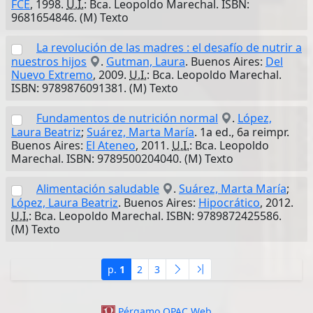
FCE
, 1998.
U.I.
: Bca. Leopoldo Marechal. ISBN:
9681654846. (M) Texto
La revolución de las madres : el desafío de nutrir a
nuestros hijos
.
Gutman, Laura
. Buenos Aires:
Del
Nuevo Extremo
, 2009.
U.I.
: Bca. Leopoldo Marechal.
ISBN: 9789876091381. (M) Texto
Fundamentos de nutrición normal
.
López,
Laura Beatriz
;
Suárez, Marta María
. 1a ed., 6a reimpr.
Buenos Aires:
El Ateneo
, 2011.
U.I.
: Bca. Leopoldo
Marechal. ISBN: 9789500204040. (M) Texto
Alimentación saludable
.
Suárez, Marta María
;
López, Laura Beatriz
. Buenos Aires:
Hipocrático
, 2012.
U.I.
: Bca. Leopoldo Marechal. ISBN: 9789872425586.
(M) Texto
p.
1
2
3
Pérgamo OPAC Web