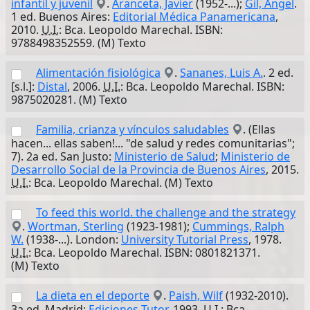
infantil y juvenil
.
Aranceta, Javier
(1952-...);
Gil, Angel
.
1 ed. Buenos Aires:
Editorial Médica Panamericana
,
2010.
U.I.
: Bca. Leopoldo Marechal. ISBN:
9788498352559. (M) Texto
Alimentación fisiológica
.
Sananes, Luis A.
. 2 ed.
[s.l.]:
Distal
, 2006.
U.I.
: Bca. Leopoldo Marechal. ISBN:
9875020281. (M) Texto
Familia, crianza y vínculos saludables
. (Ellas
hacen... ellas saben!... "de salud y redes comunitarias";
7). 2a ed. San Justo:
Ministerio de Salud
;
Ministerio de
Desarrollo Social de la Provincia de Buenos Aires
, 2015.
U.I.
: Bca. Leopoldo Marechal. (M) Texto
To feed this world. the challenge and the strategy
.
Wortman, Sterling
(1923-1981);
Cummings, Ralph
W.
(1938-...). London:
University Tutorial Press
, 1978.
U.I.
: Bca. Leopoldo Marechal. ISBN: 0801821371.
(M) Texto
La dieta en el deporte
.
Paish, Wilf
(1932-2010).
3a.ed. Madrid:
Ediciones Tutor
, 1993.
U.I.
: Bca.