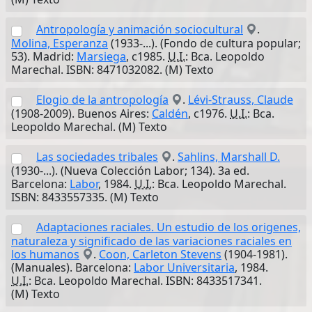
Antropología y animación sociocultural
.
Molina, Esperanza
(1933-...). (Fondo de cultura popular;
53). Madrid:
Marsiega
, c1985.
U.I.
: Bca. Leopoldo
Marechal. ISBN: 8471032082. (M) Texto
Elogio de la antropología
.
Lévi-Strauss, Claude
(1908-2009). Buenos Aires:
Caldén
, c1976.
U.I.
: Bca.
Leopoldo Marechal. (M) Texto
Las sociedades tribales
.
Sahlins, Marshall D.
(1930-...). (Nueva Colección Labor; 134). 3a ed.
Barcelona:
Labor
, 1984.
U.I.
: Bca. Leopoldo Marechal.
ISBN: 8433557335. (M) Texto
Adaptaciones raciales. Un estudio de los origenes,
naturaleza y significado de las variaciones raciales en
los humanos
.
Coon, Carleton Stevens
(1904-1981).
(Manuales). Barcelona:
Labor Universitaria
, 1984.
U.I.
: Bca. Leopoldo Marechal. ISBN: 8433517341.
(M) Texto