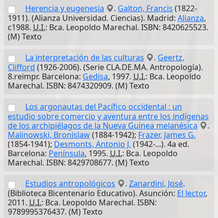
Herencia y eugenesia
.
Galton, Francis
(1822-
1911). (Alianza Universidad. Ciencias). Madrid:
Alianza
,
c1988.
U.I.
: Bca. Leopoldo Marechal. ISBN: 8420625523.
(M) Texto
La interpretación de las culturas
.
Geertz,
Clifford
(1926-2006). (Serie CLA.DE.MA. Antropología).
8.reimpr. Barcelona:
Gedisa
, 1997.
U.I.
: Bca. Leopoldo
Marechal. ISBN: 8474320909. (M) Texto
Los argonautas del Pacífico occidental : un
estudio sobre comercio y aventura entre los indígenas
de los archipiélagos de la Nueva Guinea melanésica
.
Malinowski, Bronislaw
(1884-1942);
Frazer, James G.
(1854-1941);
Desmonts, Antonio J.
(1942-...). 4a ed.
Barcelona:
Península
, 1995.
U.I.
: Bca. Leopoldo
Marechal. ISBN: 8429708677. (M) Texto
Estudios antropológicos
.
Zanardini, José
.
(Biblioteca Bicentenario Educativo). Asunción:
El lector
,
2011.
U.I.
: Bca. Leopoldo Marechal. ISBN:
9789995376437. (M) Texto