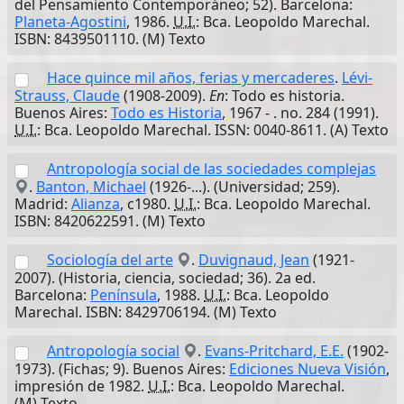
del Pensamiento Contemporáneo; 52). Barcelona:
Planeta-Agostini
, 1986.
U.I.
: Bca. Leopoldo Marechal.
ISBN: 8439501110. (M) Texto
Hace quince mil años, ferias y mercaderes
.
Lévi-
Strauss, Claude
(1908-2009).
En
: Todo es historia.
Buenos Aires:
Todo es Historia
, 1967 - . no. 284 (1991).
U.I.
: Bca. Leopoldo Marechal. ISSN: 0040-8611. (A) Texto
Antropología social de las sociedades complejas
.
Banton, Michael
(1926-...). (Universidad; 259).
Madrid:
Alianza
, c1980.
U.I.
: Bca. Leopoldo Marechal.
ISBN: 8420622591. (M) Texto
Sociología del arte
.
Duvignaud, Jean
(1921-
2007). (Historia, ciencia, sociedad; 36). 2a ed.
Barcelona:
Península
, 1988.
U.I.
: Bca. Leopoldo
Marechal. ISBN: 8429706194. (M) Texto
Antropología social
.
Evans-Pritchard, E.E.
(1902-
1973). (Fichas; 9). Buenos Aires:
Ediciones Nueva Visión
,
impresión de 1982.
U.I.
: Bca. Leopoldo Marechal.
(M) Texto