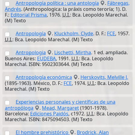
Antropología política : una antología
.
Fábregas,
Andrés
. (Anthropologica: la práxis como teroría; 1). D.
F.:
Editorial Prisma
, 1976.
U.I.
: Bca. Leopoldo Marechal.
(M) Texto
Antropología
.
Kluckholm, Clyde
. D. F.:
FCE
, 1957.
U.I.
: Bca. Leopoldo Marechal. (M) Texto
Antropologia
.
Lischetti, Mirtha
. 1 ed. ampliada.
Buenos Aires:
EUDEBA
, 1991.
U.I.
: Bca. Leopoldo
Marechal. ISBN: 9502303644. (M) Texto
Antropología económica
.
Herskovits, Melville J.
(1895-1963). México, D. F.:
FCE
, 1974.
U.I.
: Bca. Leopoldo
Marechal. (M) Texto
Experiencias personales y científicas de una
antropóloga
.
Mead, Margaret
(1901-1978).
Barcelona:
Ediciones Paidós
, c1972.
U.I.
: Bca. Leopoldo
Marechal. ISBN: 8475094503. (M) Texto
El hombre prehistórico
.
Brodrick, Alan