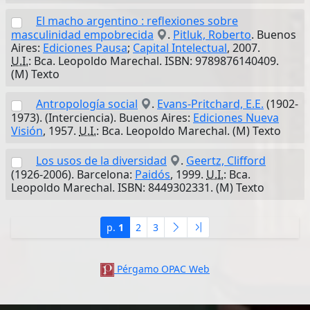
El macho argentino : reflexiones sobre
masculinidad empobrecida
.
Pitluk, Roberto
. Buenos
Aires:
Ediciones Pausa
;
Capital Intelectual
, 2007.
U.I.
: Bca. Leopoldo Marechal. ISBN: 9789876140409.
(M) Texto
Antropología social
.
Evans-Pritchard, E.E.
(1902-
1973). (Interciencia). Buenos Aires:
Ediciones Nueva
Visión
, 1957.
U.I.
: Bca. Leopoldo Marechal. (M) Texto
Los usos de la diversidad
.
Geertz, Clifford
(1926-2006). Barcelona:
Paidós
, 1999.
U.I.
: Bca.
Leopoldo Marechal. ISBN: 8449302331. (M) Texto
p.
1
2
3
Pérgamo OPAC Web