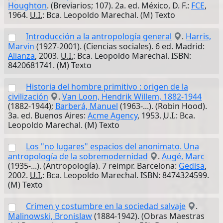
Houghton
. (Breviarios; 107). 2a. ed. México, D. F.:
FCE
,
1964.
U.I.
: Bca. Leopoldo Marechal. (M) Texto
Introducción a la antropología general
.
Harris,
Marvin
(1927-2001). (Ciencias sociales). 6 ed. Madrid:
Alianza
, 2003.
U.I.
: Bca. Leopoldo Marechal. ISBN:
8420681741. (M) Texto
Historia del hombre primitivo : origen de la
civilización
.
Van Loon, Hendrik Willem, 1882-1944
(1882-1944);
Barberá, Manuel
(1963-...). (Robin Hood).
3a. ed. Buenos Aires:
Acme Agency
, 1953.
U.I.
: Bca.
Leopoldo Marechal. (M) Texto
Los "no lugares" espacios del anonimato. Una
antropología de la sobremodernidad
.
Augé, Marc
(1935-...). (Antropología). 7 reimpr. Barcelona:
Gedisa
,
2002.
U.I.
: Bca. Leopoldo Marechal. ISBN: 8474324599.
(M) Texto
Crimen y costumbre en la sociedad salvaje
.
Malinowski, Bronislaw
(1884-1942). (Obras Maestras