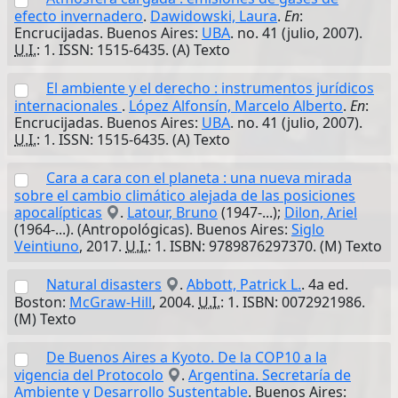
efecto invernadero
.
Dawidowski, Laura
.
En
:
Encrucijadas. Buenos Aires:
UBA
. no. 41 (julio, 2007).
U.I.
: 1. ISSN: 1515-6435. (A) Texto
El ambiente y el derecho : instrumentos jurídicos
internacionales
.
López Alfonsín, Marcelo Alberto
.
En
:
Encrucijadas. Buenos Aires:
UBA
. no. 41 (julio, 2007).
U.I.
: 1. ISSN: 1515-6435. (A) Texto
Cara a cara con el planeta : una nueva mirada
sobre el cambio climático alejada de las posiciones
apocalípticas
.
Latour, Bruno
(1947-...);
Dilon, Ariel
(1964-...). (Antropológicas). Buenos Aires:
Siglo
Veintiuno
, 2017.
U.I.
: 1. ISBN: 9789876297370. (M) Texto
Natural disasters
.
Abbott, Patrick L.
. 4a ed.
Boston:
McGraw-Hill
, 2004.
U.I.
: 1. ISBN: 0072921986.
(M) Texto
De Buenos Aires a Kyoto. De la COP10 a la
vigencia del Protocolo
.
Argentina. Secretaría de
Ambiente y Desarrollo Sustentable
. Buenos Aires: