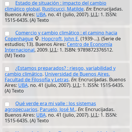
Estado de situación : impacto del cambio
climático global
.
Rusticucci, Matilde
.
En
: Encrucijadas.
Buenos Aires:
UBA
. no. 41 (julio, 2007).
U.I.
: 1. ISSN:
1515-6435. (A) Texto
Comercio y cambio climático : el camino hacia
Copenhague
.
Hopcroft, John E.
(1939-...). (Serie de
estudios; 13). Buenos Aires:
Centro de Economía
Internacional
, 2009.
U.I.
: 1. ISBN: 9789872376512.
(M) Texto
¿Estamos preparados? : riesgo, variabilidad y
cambio climático
.
Universidad de Buenos Aires.
Facultad de Filosofía y Letras
.
En
: Encrucijadas. Buenos
Aires:
UBA
. no. 41 (julio, 2007).
U.I.
: 1. ISSN: 1515-6435.
(A) Texto
Qué verde era mi valle : los sistemas
agropecuarios
.
Paruelo, José M.
.
En
: Encrucijadas.
Buenos Aires:
UBA
. no. 41 (julio, 2007).
U.I.
: 1. ISSN:
1515-6435. (A) Texto