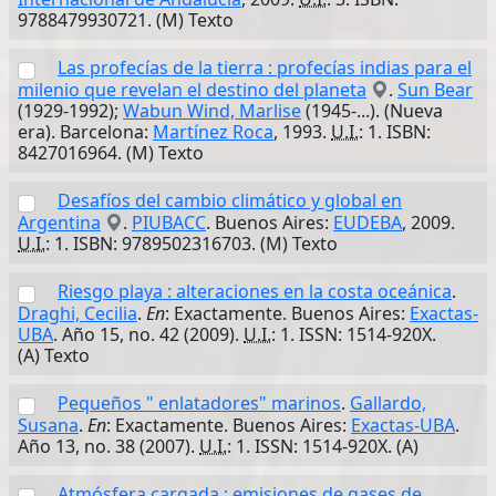
9788479930721. (M) Texto
Las profecías de la tierra : profecías indias para el
milenio que revelan el destino del planeta
.
Sun Bear
(1929-1992);
Wabun Wind, Marlise
(1945-...). (Nueva
era). Barcelona:
Martínez Roca
, 1993.
U.I.
: 1. ISBN:
8427016964. (M) Texto
Desafíos del cambio climático y global en
Argentina
.
PIUBACC
. Buenos Aires:
EUDEBA
, 2009.
U.I.
: 1. ISBN: 9789502316703. (M) Texto
Riesgo playa : alteraciones en la costa oceánica
.
Draghi, Cecilia
.
En
: Exactamente. Buenos Aires:
Exactas-
UBA
. Año 15, no. 42 (2009).
U.I.
: 1. ISSN: 1514-920X.
(A) Texto
Pequeños " enlatadores" marinos
.
Gallardo,
Susana
.
En
: Exactamente. Buenos Aires:
Exactas-UBA
.
Año 13, no. 38 (2007).
U.I.
: 1. ISSN: 1514-920X. (A)
Atmósfera cargada : emisiones de gases de