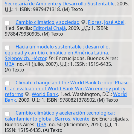
Secretaría de Ambiente y Desarrollo Sustentable
, 2005.
U.I.
: 1. ISBN: 9879471318. (M) Texto
Cambio climático y sociedad
.
Flores, José Abel
.
1 ed. Sevilla:
Editorial Chajá
, 2009.
U.I.
: 1. ISBN:
9788479930905. (M) Texto
Hacia un modelo sustentable : desarrollo,
equidad y cambio climático en América Latina
.
Sejenovich, Héctor
.
En
: Encrucijadas. Buenos Aires:
UBA
. no. 41 (julio, 2007).
U.I.
: 1. ISSN: 1515-6435.
(A) Texto
Climate change and the World Bank Group. Phase
I : an evaluation of World Bank Win-Win energy policy
reforms
.
World Bank
. 1.ed. Washington, D.C.:
World
Bank
, 2009.
U.I.
: 1. ISBN: 9780821378502. (M) Texto
Cambio climático y aceleración tecnológica :
calentamiento global
.
Barros, Vicente
.
En
: Encrucijadas.
Buenos Aires:
UBA
. no. 50 (diciembre, 2010).
U.I.
: 1.
ISSN: 1515-6435. (A) Texto