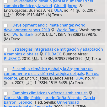
Un verdadero desafío para la humanidad : el
cambio climático y la salud
.
Giraldi, Jorge
.
En
:
Encrucijadas. Buenos Aires:
UBA
. no. 41 (julio, 2007).
U.I.
: 1. ISSN: 1515-6435. (A) Texto
Development and climate change: world
development report 2010
.
World Bank
. Washington,
D.C.:
World Bank
, 2010.
U.I.
: 1. ISBN: 9780821379875.
(M) Texto
Estrategias integradas de mitigación y adaptación
a cambios globales
.
PIUBACC
. Buenos Aires:
PIUBACC
, 2010.
U.I.
: 1. ISBN: 9789879641392. (M) Texto
El cambio climático global y la Argentina : un
componente d ela visión estratégica del país
.
Barros,
Vicente
.
En
: Encrucijadas. Buenos Aires:
UBA
. no. 41
(julio, 2007).
U.I.
: 1. ISSN: 1515-6435. (A) Texto
Cambios climáticos y efectos ambientales
.
García Murillo, Pablo
;
Jurado Doña, Vicente
;
García
Barrón, Leoncio
. 1 ed. Sevilla:
Universidad
Internacional de Andalucía
, 2009.
U.I.
: 3. ISBN: