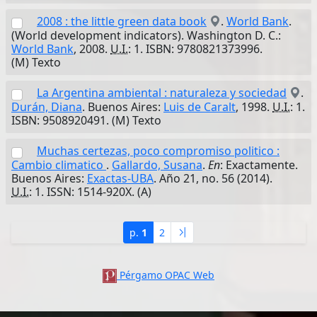
2008 : the little green data book
.
World Bank
.
(World development indicators). Washington D. C.:
World Bank
, 2008.
U.I.
: 1. ISBN: 9780821373996.
(M) Texto
La Argentina ambiental : naturaleza y sociedad
.
Durán, Diana
. Buenos Aires:
Luis de Caralt
, 1998.
U.I.
: 1.
ISBN: 9508920491. (M) Texto
Muchas certezas, poco compromiso politico :
Cambio climatico
.
Gallardo, Susana
.
En
: Exactamente.
Buenos Aires:
Exactas-UBA
. Año 21, no. 56 (2014).
U.I.
: 1. ISSN: 1514-920X. (A)
p.
1
2
Pérgamo OPAC Web