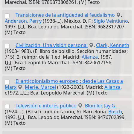
Marechal. ISBN: 9789873806261. (M) Texto
Transiciones de la antigüedad al feudalismo
.
Anderson, Perry
(1938-...). México, D. F.:
Siglo Veintiuno
,
1997.
U.I.
: Bca. Leopoldo Marechal. ISBN: 9682317207.
(M) Texto
Civilización. Una visión personal
.
Clark, Kenneth
(1903-1983). (El libro de bolsillo. Sección humanidades;
715). 2. reimpr. de la 1.ed. Madrid:
Alianza
, 1987.
U.I.
: Bca. Leopoldo Marechal. ISBN: 8420617156.
(M) Texto
El anticolonialismo europeo : desde Las Casas a
Marx
.
Merle, Marcel
(1923-2003). Madrid:
Alianza
,
c1972.
U.I.
: Bca. Leopoldo Marechal. (M) Texto
Televisión e interés público
.
Blumler, Jay G.
(1924-...). (Bosch comunicación; 6). Barcelona:
Bosch
,
1993.
U.I.
: Bca. Leopoldo Marechal. ISBN: 8476762399.
(M) Texto