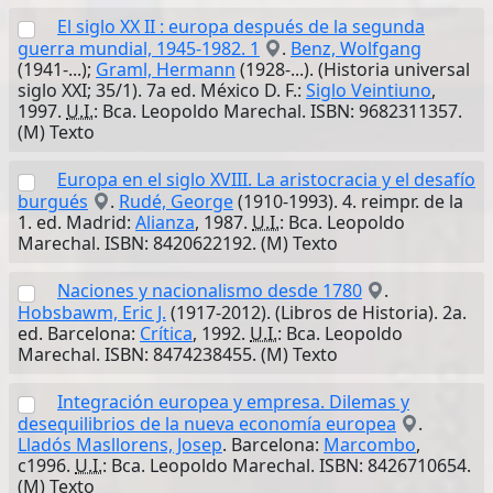
El siglo XX II : europa después de la segunda
guerra mundial, 1945-1982. 1
.
Benz, Wolfgang
(1941-...);
Graml, Hermann
(1928-...). (Historia universal
siglo XXI; 35/1). 7a ed. México D. F.:
Siglo Veintiuno
,
1997.
U.I.
: Bca. Leopoldo Marechal. ISBN: 9682311357.
(M) Texto
Europa en el siglo XVIII. La aristocracia y el desafío
burgués
.
Rudé, George
(1910-1993). 4. reimpr. de la
1. ed. Madrid:
Alianza
, 1987.
U.I.
: Bca. Leopoldo
Marechal. ISBN: 8420622192. (M) Texto
Naciones y nacionalismo desde 1780
.
Hobsbawm, Eric J.
(1917-2012). (Libros de Historia). 2a.
ed. Barcelona:
Crítica
, 1992.
U.I.
: Bca. Leopoldo
Marechal. ISBN: 8474238455. (M) Texto
Integración europea y empresa. Dilemas y
desequilibrios de la nueva economía europea
.
Lladós Masllorens, Josep
. Barcelona:
Marcombo
,
c1996.
U.I.
: Bca. Leopoldo Marechal. ISBN: 8426710654.
(M) Texto