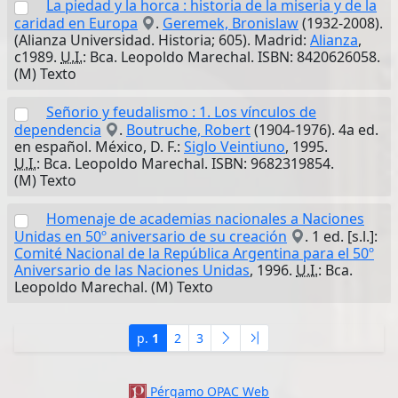
La piedad y la horca : historia de la miseria y de la
caridad en Europa
.
Geremek, Bronislaw
(1932-2008).
(Alianza Universidad. Historia; 605). Madrid:
Alianza
,
c1989.
U.I.
: Bca. Leopoldo Marechal. ISBN: 8420626058.
(M) Texto
Señorio y feudalismo : 1. Los vínculos de
dependencia
.
Boutruche, Robert
(1904-1976). 4a ed.
en español. México, D. F.:
Siglo Veintiuno
, 1995.
U.I.
: Bca. Leopoldo Marechal. ISBN: 9682319854.
(M) Texto
Homenaje de academias nacionales a Naciones
Unidas en 50º aniversario de su creación
. 1 ed. [s.l.]:
Comité Nacional de la República Argentina para el 50º
Aniversario de las Naciones Unidas
, 1996.
U.I.
: Bca.
Leopoldo Marechal. (M) Texto
p.
1
2
3
Pérgamo OPAC Web