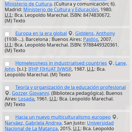
Ministerio de Cultura
. (Cultura y comunicación; 6).
Madrid:
Ministerio de Cultura y Educación
, 1980.
U.I.
: Bca. Leopoldo Marechal. ISBN: 8474830672.
(M) Texto
Europa en la era global
.
Giddens, Anthony
(1938-...). Barcelona ; Buenos Aires:
Paidós
, 2007.
U.I.
: Bca. Leopoldo Marechal. ISBN: 9788449320361.
(M) Texto
Homelessness in industrialised countries
.
Lane,
John
. [s.l.]:
IFHP FIHUAT IVWSR
, 1987.
U.I.
: Bca.
Leopoldo Marechal. (M) Texto
Teoría y organización de la educación profesional
.
Gozzer, Giovanni
. (Biblioteca pedagógica). Buenos
Aires:
Losada
, 1961.
U.I.
: Bca. Leopoldo Marechal.
(M) Texto
Hacia un nuevo multiculturalismo europeo
.
Narváez, Gabriela Andrea
. San Justo:
Universidad
Nacional de La Matanza
, 2015.
U.I.
: Bca. Leopoldo