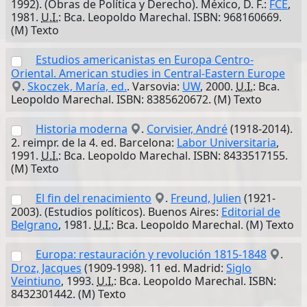
1992). (Obras de Política y Derecho). México, D. F.:
FCE
,
1981.
U.I.
: Bca. Leopoldo Marechal. ISBN: 968160669.
(M) Texto
Estudios americanistas en Europa Centro-
Oriental. American studies in Central-Eastern Europe
.
Skoczek, María, ed.
. Varsovia:
UW
, 2000.
U.I.
: Bca.
Leopoldo Marechal. ISBN: 8385620672. (M) Texto
Historia moderna
.
Corvisier, André
(1918-2014).
2. reimpr. de la 4. ed. Barcelona:
Labor Universitaria
,
1991.
U.I.
: Bca. Leopoldo Marechal. ISBN: 8433517155.
(M) Texto
El fin del renacimiento
.
Freund, Julien
(1921-
2003). (Estudios políticos). Buenos Aires:
Editorial de
Belgrano
, 1981.
U.I.
: Bca. Leopoldo Marechal. (M) Texto
Europa: restauración y revolución 1815-1848
.
Droz, Jacques
(1909-1998). 11 ed. Madrid:
Siglo
Veintiuno
, 1993.
U.I.
: Bca. Leopoldo Marechal. ISBN:
8432301442. (M) Texto