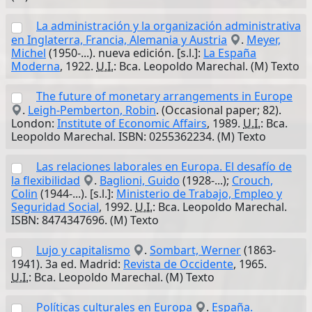
La administración y la organización administrativa
en Inglaterra, Francia, Alemania y Austria
.
Meyer,
Michel
(1950-...). nueva edición. [s.l.]:
La España
Moderna
, 1922.
U.I.
: Bca. Leopoldo Marechal. (M) Texto
The future of monetary arrangements in Europe
.
Leigh-Pemberton, Robin
. (Occasional paper; 82).
London:
Institute of Economic Affairs
, 1989.
U.I.
: Bca.
Leopoldo Marechal. ISBN: 0255362234. (M) Texto
Las relaciones laborales en Europa. El desafío de
la flexibilidad
.
Baglioni, Guido
(1928-...);
Crouch,
Colin
(1944-...). [s.l.]:
Ministerio de Trabajo, Empleo y
Seguridad Social
, 1992.
U.I.
: Bca. Leopoldo Marechal.
ISBN: 8474347696. (M) Texto
Lujo y capitalismo
.
Sombart, Werner
(1863-
1941). 3a ed. Madrid:
Revista de Occidente
, 1965.
U.I.
: Bca. Leopoldo Marechal. (M) Texto
Políticas culturales en Europa
.
España.