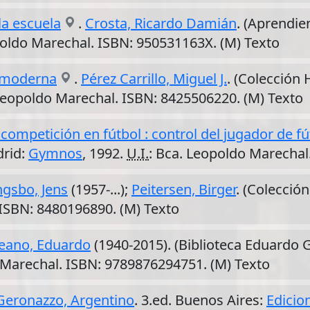
la escuela
.
Crosta, Ricardo Damián
. (Aprendie
poldo Marechal. ISBN: 950531163X. (M) Texto
a moderna
.
Pérez Carrillo, Miguel J.
. (Colección 
 Leopoldo Marechal. ISBN: 8425506220. (M) Texto
 competición en fútbol : control del jugador de 
drid:
Gymnos
, 1992.
U.I.
: Bca. Leopoldo Marechal
gsbo, Jens
(1957-...);
Peitersen, Birger
. (Colección
 ISBN: 8480196890. (M) Texto
eano, Eduardo
(1940-2015). (Biblioteca Eduardo 
 Marechal. ISBN: 9789876294751. (M) Texto
Geronazzo, Argentino
. 3.ed. Buenos Aires:
Edicio