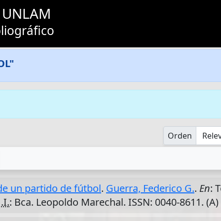
as UNLAM
liográfico
OL"
Orden
de un partido de fútbol
.
Guerra, Federico G.
.
En
: 
.I.
: Bca. Leopoldo Marechal. ISSN: 0040-8611. (A)