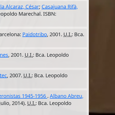
la Alcaraz, César
;
Casajuana Rifà,
Leopoldo Marechal. ISBN:
Barcelona:
Paidotribo
, 2001.
U.I.
: Bca.
ones
, 2001.
U.I.
: Bca. Leopoldo
ntec
, 2007.
U.I.
: Bca. Leopoldo
peronistas 1945-1956
.
Albano Abreu,
julio, 2014).
U.I.
: Bca. Leopoldo