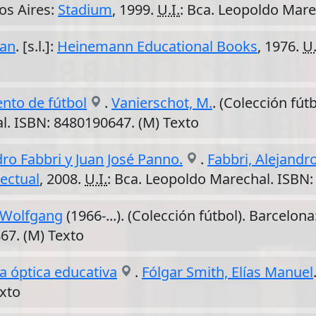
os Aires:
Stadium
, 1999.
U.I.
: Bca. Leopoldo Mare
can
. [s.l.]:
Heinemann Educational Books
, 1976.
U.
nto de fútbol
.
Vanierschot, M.
. (Colección fút
l. ISBN: 8480190647. (M) Texto
dro Fabbri y Juan José Panno.
.
Fabbri, Alejandr
lectual
, 2008.
U.I.
: Bca. Leopoldo Marechal. ISBN
 Wolfgang
(1966-...). (Colección fútbol). Barcelona
67. (M) Texto
na óptica educativa
.
Fólgar Smith, Elías Manuel
exto