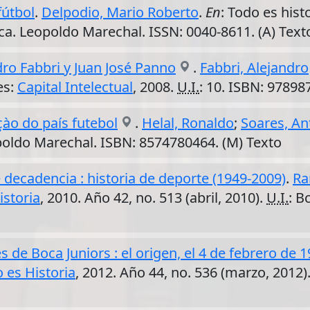
fútbol
.
Delpodio, Mario Roberto
.
En
: Todo es hist
Bca. Leopoldo Marechal. ISSN: 0040-8611. (A) Text
dro Fabbri y Juan José Panno
.
Fabbri, Alejandro
es:
Capital Intelectual
, 2008.
U.I.
: 10. ISBN: 97898
nçào do país futebol
.
Helal, Ronaldo
;
Soares, An
poldo Marechal. ISBN: 8574780464. (M) Texto
e decadencia : historia de deporte (1949-2009)
.
Ra
istoria
, 2010. Año 42, no. 513 (abril, 2010).
U.I.
: B
es de Boca Juniors : el origen, el 4 de febrero de 
 es Historia
, 2012. Año 44, no. 536 (marzo, 2012)