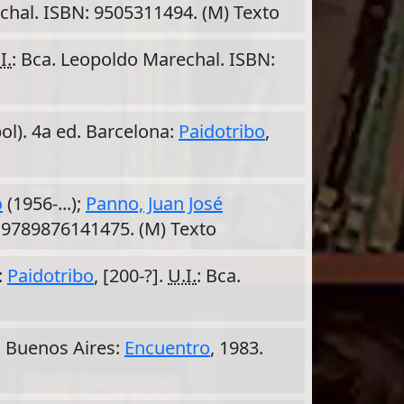
chal. ISBN: 9505311494. (M) Texto
I.
: Bca. Leopoldo Marechal. ISBN:
bol). 4a ed. Barcelona:
Paidotribo
,
o
(1956-...);
Panno, Juan José
: 9789876141475. (M) Texto
:
Paidotribo
, [200-?].
U.I.
: Bca.
. Buenos Aires:
Encuentro
, 1983.