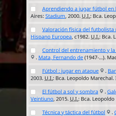
Aprendiendo a jugar fútbol en 
Aires:
Stadium
, 2000.
U.I.
: Bca. Leo
Valoración física del futbolist
Hispano Europea
, c1982.
U.I.
: Bca.
Control del entrenamiento y la
.
Mata, Fernando de
(1947-...). Ma
Fútbol : jugar en ataque
.
Ban
2003.
U.I.
: Bca. Leopoldo Marechal.
El fútbol a sol y sombra
.
Gal
Veintiuno
, 2015.
U.I.
: Bca. Leopoldo
Técnica y táctica del fútbol
.