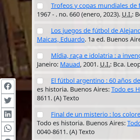
Trofeos y copas mundiales de 
1967 - . no. 660 (enero, 2023).
U.I.
: 
Los juegos de fútbol de Alejan
Maicas, Eduardo
. 1a ed. Buenos Air
Mídia, raça e idolatria : a inve
Janeiro:
Mauad
, 2001.
U.I.
: Bca. Leo
El fútbol argentino : 60 años d
es historia. Buenos Aires:
Todo es H
8611. (A) Texto
Final de un misterio : los color
Todo es historia. Buenos Aires:
Todo
0040-8611. (A) Texto