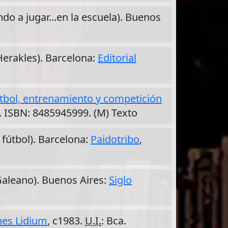
ndo a jugar...en la escuela). Buenos
Herakles). Barcelona:
Editorial
fútbol, entrenamiento y competición
. ISBN: 8485945999. (M) Texto
 fútbol). Barcelona:
Paidotribo
,
Galeano). Buenos Aires:
Siglo
nes Lidium
, c1983.
U.I.
: Bca.