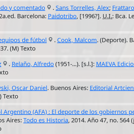
zado y comentado
.
Sans Torrelles, Alex
;
Frattaro
 2a.ed. Barcelona:
Paidotribo
, [1996?].
U.I.
: Bca. 
equipos de fútbol
.
Cook, Malcom
. (Deporte). 
37. (M) Texto
z
.
Relaño, Alfredo
(1951-...). [s.l.]:
MAEVA Edici
xto
ski, Oscar Daniel
. Buenos Aires:
Editorial Artcie
) Texto
ol Argentino (AFA) : El deporte de los gobiernos 
os Aires:
Todo es Historia
, 2014. Año 47, no. 564 (
o