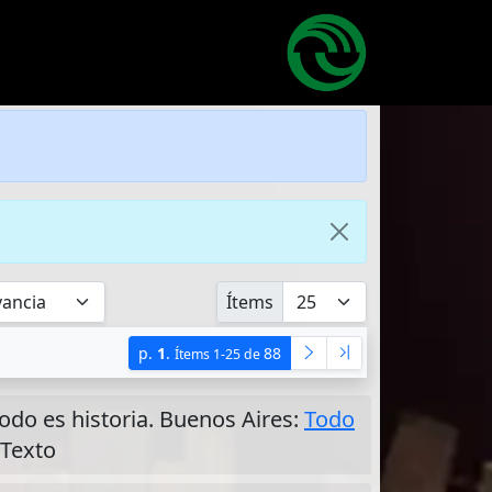
Ítems
p.
1
.
88
Ítems 1-25 de
Todo es historia. Buenos Aires:
Todo
 Texto