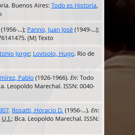
oria. Buenos Aires:
Todo es Historia
,
o
(1956-...);
Panno, Juan José
(1949-...);
76141475. (M) Texto
tonio Jorge
;
Lovisolo, Hugo
. Rio de
mírez, Pablo
(1926-1966).
En
: Todo
ca. Leopoldo Marechal. ISSN: 0040-
1907
.
Rosatti, Horacio D.
(1956-...).
En
:
.
U.I.
: Bca. Leopoldo Marechal. ISSN: