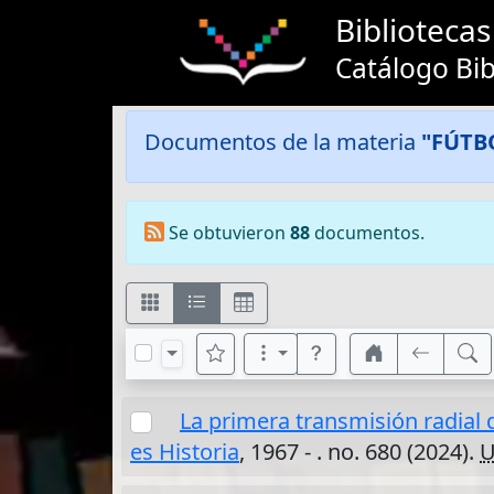
Bibliotec
Catálogo Bib
Documentos de la materia
"FÚTB
Se obtuvieron
88
documentos.
La primera transmisión radial 
es Historia
, 1967 - . no. 680 (2024).
U