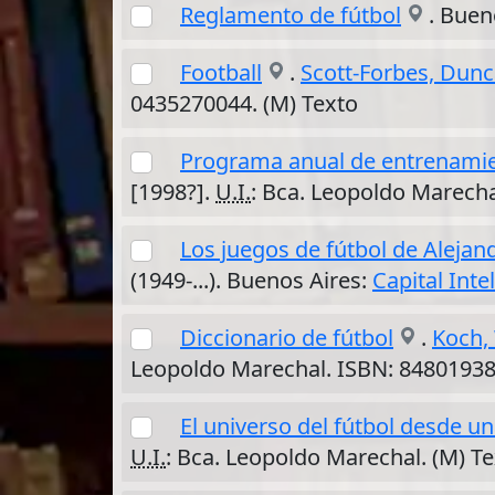
Reglamento de fútbol
. Buen
Football
.
Scott-Forbes, Dun
0435270044. (M) Texto
Programa anual de entrenamie
[1998?].
U.I.
: Bca. Leopoldo Marecha
Los juegos de fútbol de Alejan
(1949-...). Buenos Aires:
Capital Inte
Diccionario de fútbol
.
Koch,
Leopoldo Marechal. ISBN: 84801938
El universo del fútbol desde u
U.I.
: Bca. Leopoldo Marechal. (M) T