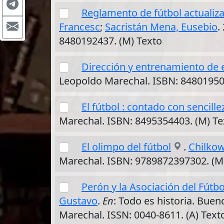
Reglamento de fútbol actuali
Francesc
;
Sacristán Mena, Eusebio
.
8480192437. (M) Texto
Dirección y entrenamiento de 
Leopoldo Marechal. ISBN: 84801950
El fútbol : contado con sencille
Marechal. ISBN: 8495354403. (M) Te
El olimpo del fútbol
.
Chilkow
Marechal. ISBN: 9789872397302. (M
Perón y la Asociación del Fútb
Gustavo
.
En
: Todo es historia. Buen
Marechal. ISSN: 0040-8611. (A) Text