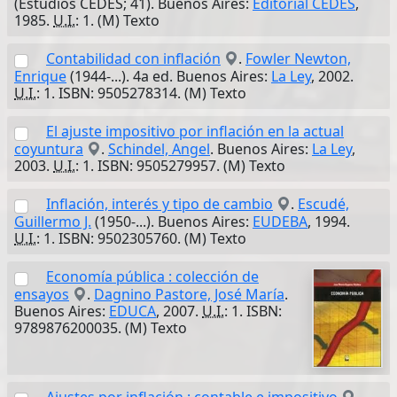
(Estudios CEDES; 41). Buenos Aires:
Editorial CEDES
,
1985.
U.I.
: 1. (M) Texto
Contabilidad con inflación
.
Fowler Newton,
Enrique
(1944-...). 4a ed. Buenos Aires:
La Ley
, 2002.
U.I.
: 1. ISBN: 9505278314. (M) Texto
El ajuste impositivo por inflación en la actual
coyuntura
.
Schindel, Angel
. Buenos Aires:
La Ley
,
2003.
U.I.
: 1. ISBN: 9505279957. (M) Texto
Inflación, interés y tipo de cambio
.
Escudé,
Guillermo J.
(1950-...). Buenos Aires:
EUDEBA
, 1994.
U.I.
: 1. ISBN: 9502305760. (M) Texto
Economía pública : colección de
ensayos
.
Dagnino Pastore, José María
.
Buenos Aires:
EDUCA
, 2007.
U.I.
: 1. ISBN:
9789876200035. (M) Texto