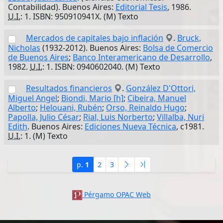
Contabilidad). Buenos Aires:
Editorial Tesis
, 1986.
U.I.
: 1. ISBN: 950910941X. (M) Texto
Mercados de capitales bajo inflación
.
Bruck,
Nicholas
(1932-2012). Buenos Aires:
Bolsa de Comercio
de Buenos Aires
;
Banco Interamericano de Desarrollo
,
1982.
U.I.
: 1. ISBN: 0940602040. (M) Texto
Resultados financieros
.
González D'Ottori,
Miguel Angel
;
Biondi, Mario [h]
;
Cibeira, Manuel
Alberto
;
Helouani, Rubén
;
Orso, Reinaldo Hugo
;
Papolla, Julio César
;
Rial, Luis Norberto
;
Villalba, Nuri
Edith
. Buenos Aires:
Ediciones Nueva Técnica
, c1981.
U.I.
: 1. (M) Texto
p.
1
2
3
Pérgamo OPAC Web