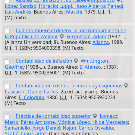
Ajustes por inflación : contable e impositivo
.
López Santiso, Horacio
;
Luppi, Hugo Alberto
;
Panagi,
Luis Andrés
. Buenos Aires:
Macchi
, 1979.
U.I.
: 1.
(M) Texto
Cuando muere el dinero : el derrumbamiento de
la República de Weimar
.
Fergusson, Adam
(1932-...).
(Alianza Universidad; 8). Buenos Aires:
Alianza
, 1989.
U.I.
: 1. ISBN: 9504000398. (M) Texto
Contabilidad de inflación
.
Whittington,
Geoffrey
(1938-...). Buenos Aires:
El Ateneo
, c1987.
U.I.
: 1. ISBN: 9500236001. (M) Texto
Contabilidad de costos : principios y esquemas
.
Cascarini, Daniel Carlos
. 2a.ed. act. y amp. Buenos
Aires:
El Coloquio
, 1986.
U.I.
: 1. ISBN: 9505930224.
(M) Texto
Práctica de contabilidad superior
.
Lomazzi,
Mario
;
Pérez Amicone, Mónica
;
López, Hilda Mercedes
;
Santaniello, Jorge Daniel
;
Najun, Carlos Osvaldo
;
Szabó, Juan Carlos
. (Ciencias económicas.