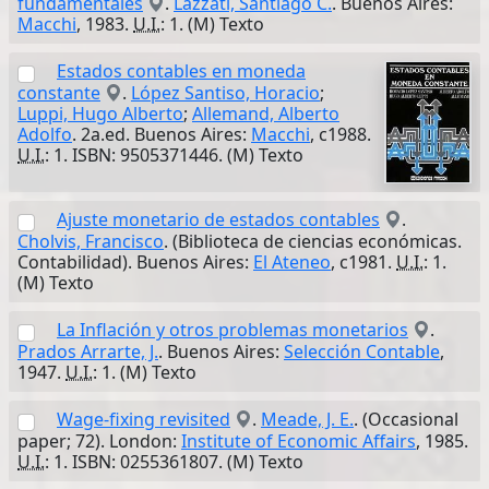
fundamentales
.
Lazzati, Santiago C.
. Buenos Aires:
Macchi
, 1983.
U.I.
: 1. (M) Texto
Estados contables en moneda
constante
.
López Santiso, Horacio
;
Luppi, Hugo Alberto
;
Allemand, Alberto
Adolfo
. 2a.ed. Buenos Aires:
Macchi
, c1988.
U.I.
: 1. ISBN: 9505371446. (M) Texto
Ajuste monetario de estados contables
.
Cholvis, Francisco
. (Biblioteca de ciencias económicas.
Contabilidad). Buenos Aires:
El Ateneo
, c1981.
U.I.
: 1.
(M) Texto
La Inflación y otros problemas monetarios
.
Prados Arrarte, J.
. Buenos Aires:
Selección Contable
,
1947.
U.I.
: 1. (M) Texto
Wage-fixing revisited
.
Meade, J. E.
. (Occasional
paper; 72). London:
Institute of Economic Affairs
, 1985.
U.I.
: 1. ISBN: 0255361807. (M) Texto