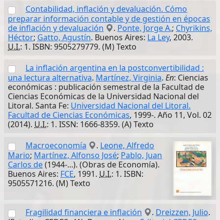
Contabilidad, inflación y devaluación. Cómo
preparar información contable y de gestión en épocas
de inflación y devaluación
.
Ponte, Jorge A.
;
Chyrikins,
Héctor
;
Gatto, Agustín
. Buenos Aires:
La Ley
, 2003.
U.I.
: 1. ISBN: 9505279779. (M) Texto
La inflación argentina en la postconvertibilidad :
una lectura alternativa
.
Martínez, Virginia
.
En
: Ciencias
económicas : publicación semestral de la Facultad de
Ciencias Económicas de la Universidad Nacional del
Litoral. Santa Fe:
Universidad Nacional del Litoral.
Facultad de Ciencias Económicas
, 1999-. Año 11, Vol. 02
(2014).
U.I.
: 1. ISSN: 1666-8359. (A) Texto
Macroeconomía
.
Leone, Alfredo
Mario
;
Martínez, Alfonso José
;
Pablo, Juan
Carlos de
(1944-...). (Obras de Economía).
Buenos Aires:
FCE
, 1991.
U.I.
: 1. ISBN:
9505571216. (M) Texto
Fragilidad financiera e inflación
.
Dreizzen, Julio
.