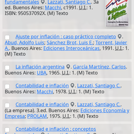
fundamentales
.
Lazzati, Santiago C.
. 3a
ed. Buenos Aires:
Macchi
, c1991.
U.I.
: 1.
ISBN: 950537092X. (M) Texto
Ajuste por inflación : caso práctico completo
.
Abud, Adolfo Luis
;
Sánchez Brot, Luis E.
;
Torrent, Javier
A.
. Buenos Aires:
Ediciones Interoceánicas
, 1991.
U.I.
: 1.
(M) Texto
La inflación argentina
.
García Martínez, Carlos
.
Buenos Aires:
UBA
, 1965.
U.I.
: 1. (M) Texto
Contabilidad e inflación
.
Lazzati, Santiago C.
.
Buenos Aires:
Macchi
, 1978.
U.I.
: 1. (M) Texto
Contabilidad e inflación
.
Lazzati, Santiago C.
.
(La empresa). 3.ed. Buenos Aires:
Ediciones Economía y
Empresa
;
PROLAM
, 1975.
U.I.
: 1. (M) Texto
Contabilidad e inflación : conceptos