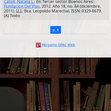
Calisti, Natalia L.
.
En
: Tercer sector. Buenos Aires:
Fundacion Del Viso
, 2012. Año 18, no. 84 (diciembre,
2011).
U.I.
: Bca. Leopoldo Marechal. ISSN: 0329-6679.
(A) Texto
p.
1
Pérgamo OPAC Web