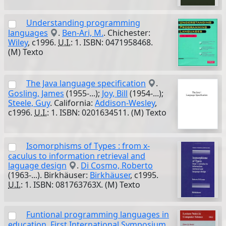
Understanding programming
languages
.
Ben-Ari, M.
. Chichester:
Wiley
, c1996.
U.I.
: 1. ISBN: 0471958468.
(M) Texto
The Java language specification
.
Gosling, James
(1955-...);
Joy, Bill
(1954-...);
Steele, Guy
. California:
Addison-Wesley
,
c1996.
U.I.
: 1. ISBN: 0201634511. (M) Texto
Isomorphisms of Types : from x-
caculus to information retrieval and
laguage design
.
Di Cosmo, Roberto
(1963-...). Birkhäuser:
Birkhäuser
, c1995.
U.I.
: 1. ISBN: 081763763X. (M) Texto
Funtional programming languages in
education. First International Symposium,