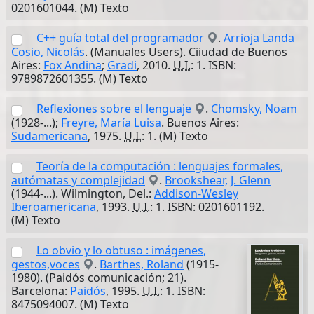
0201601044. (M) Texto
C++ guía total del programador
.
Arrioja Landa
Cosio, Nicolás
. (Manuales Users). Ciiudad de Buenos
Aires:
Fox Andina
;
Gradi
, 2010.
U.I.
: 1. ISBN:
9789872601355. (M) Texto
Reflexiones sobre el lenguaje
.
Chomsky, Noam
(1928-...);
Freyre, María Luisa
. Buenos Aires:
Sudamericana
, 1975.
U.I.
: 1. (M) Texto
Teoría de la computación : lenguajes formales,
autómatas y complejidad
.
Brookshear, J. Glenn
(1944-...). Wilmington, Del.:
Addison-Wesley
Iberoamericana
, 1993.
U.I.
: 1. ISBN: 0201601192.
(M) Texto
Lo obvio y lo obtuso : imágenes,
gestos,voces
.
Barthes, Roland
(1915-
1980). (Paidós comunicación; 21).
Barcelona:
Paidós
, 1995.
U.I.
: 1. ISBN:
8475094007. (M) Texto