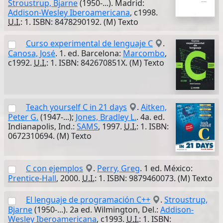
Stroustrup, Bjarne
(1950-...). Madrid:
Addison-Wesley Iberoamericana
, c1998.
U.I.
: 1. ISBN: 8478290192. (M) Texto
Curso experimental de lenguaje C
.
Canosa, José
. 1. ed. Barcelona:
Marcombo
,
c1992.
U.I.
: 1. ISBN: 842670851X. (M) Texto
Teach yourself C in 21 days
.
Aitken,
Peter G.
(1947-...);
Jones, Bradley L.
. 4a. ed.
Indianapolis, Ind.:
SAMS
, 1997.
U.I.
: 1. ISBN:
0672310694. (M) Texto
C con ejemplos
.
Perry, Greg
. 1 ed. México:
Prentice-Hall
, 2000.
U.I.
: 1. ISBN: 9879460073. (M) Texto
El lenguaje de programación C++
.
Stroustrup,
Bjarne
(1950-...). 2a ed. Wilmington, Del.:
Addison-
Wesley Iberoamericana
, c1993.
U.I.
: 1. ISBN: