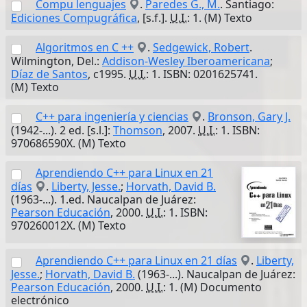
Compu lenguajes
.
Paredes G., M.
. Santiago:
Ediciones Compugráfica
, [s.f.].
U.I.
: 1. (M) Texto
Algoritmos en C ++
.
Sedgewick, Robert
.
Wilmington, Del.:
Addison-Wesley Iberoamericana
;
Díaz de Santos
, c1995.
U.I.
: 1. ISBN: 0201625741.
(M) Texto
C++ para ingeniería y ciencias
.
Bronson, Gary J.
(1942-...). 2 ed. [s.l.]:
Thomson
, 2007.
U.I.
: 1. ISBN:
970686590X. (M) Texto
Aprendiendo C++ para Linux en 21
días
.
Liberty, Jesse.
;
Horvath, David B.
(1963-...). 1.ed. Naucalpan de Juárez:
Pearson Educación
, 2000.
U.I.
: 1. ISBN:
970260012X. (M) Texto
Aprendiendo C++ para Linux en 21 días
.
Liberty,
Jesse.
;
Horvath, David B.
(1963-...). Naucalpan de Juárez:
Pearson Educación
, 2000.
U.I.
: 1. (M) Documento
electrónico