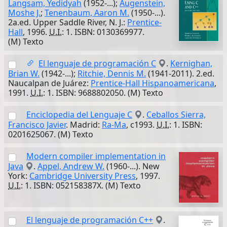
Langsam, Yedidyah
(1952-...);
Augenstein,
Moshe J.
;
Tenenbaum, Aaron M.
(1950-...).
2a.ed. Upper Saddle River, N. J.:
Prentice-
Hall
, 1996.
U.I.
: 1. ISBN: 0130369977.
(M) Texto
El lenguaje de programación C
.
Kernighan,
Brian W.
(1942-...);
Ritchie, Dennis M.
(1941-2011). 2.ed.
Naucalpan de Juárez:
Prentice-Hall Hispanoamericana
,
1991.
U.I.
: 1. ISBN: 9688802050. (M) Texto
Enciclopedia del Lenguaje C
.
Ceballos Sierra,
Francisco Javier
. Madrid:
Ra-Ma
, c1993.
U.I.
: 1. ISBN:
0201625067. (M) Texto
Modern compiler implementation in
Java
.
Appel, Andrew W.
(1960-...). New
York:
Cambridge University Press
, 1997.
U.I.
: 1. ISBN: 052158387X. (M) Texto
El lenguaje de programación C++
.