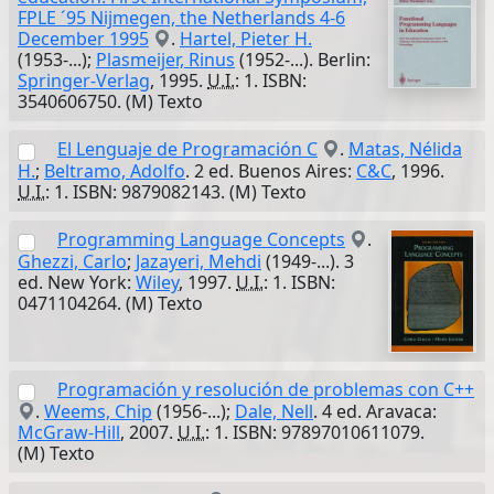
FPLE ´95 Nijmegen, the Netherlands 4-6
December 1995
.
Hartel, Pieter H.
(1953-...);
Plasmeijer, Rinus
(1952-...). Berlin:
Springer-Verlag
, 1995.
U.I.
: 1. ISBN:
3540606750. (M) Texto
El Lenguaje de Programación C
.
Matas, Nélida
H.
;
Beltramo, Adolfo
. 2 ed. Buenos Aires:
C&C
, 1996.
U.I.
: 1. ISBN: 9879082143. (M) Texto
Programming Language Concepts
.
Ghezzi, Carlo
;
Jazayeri, Mehdi
(1949-...). 3
ed. New York:
Wiley
, 1997.
U.I.
: 1. ISBN:
0471104264. (M) Texto
Programación y resolución de problemas con C++
.
Weems, Chip
(1956-...);
Dale, Nell
. 4 ed. Aravaca:
McGraw-Hill
, 2007.
U.I.
: 1. ISBN: 97897010611079.
(M) Texto