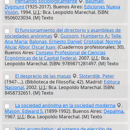
Pensando sociológicamente
.
Bauman,
Zygmunt
(1925-2017). Buenos Aires:
Ediciones Nueva
Visión
, 1994.
U.I.
: Bca. Leopoldo Marechal. ISBN:
9506023034. (M) Texto
El funcionamiento del directorio y asambleas de
sociedades anónimas
.
Gussoni, Humberto A.
;
Telle,
Ana María
;
Balonas, Ernesto Daniel
;
Cristobal, Norma
Alicia
;
Albor, Oscar Juan
. (Cuadernos profesionales; 30).
Buenos Aires:
Consejo Profesional de Ciencias
Económicas de la Capital Federal
, 2007.
U.I.
: Bca.
Leopoldo Marechal. ISBN: 9789871281497. (M) Texto
El desprecio de las masas
.
Sloterdijk, Peter
(1947-...). (Biblioteca de Filosofía; 42). Madrid:
Editora
Nacional
, 2002.
U.I.
: Bca. Leopoldo Marechal. ISBN:
8458732651. (M) Texto
La sociedad anónima en la sociedad moderna
.
Mason, Edward S.
(1899-1992). Buenos Aires:
Depalma
,
1967.
U.I.
: Bca. Leopoldo Marechal. (M) Texto
Voto acumulativo : el sistema de elección de