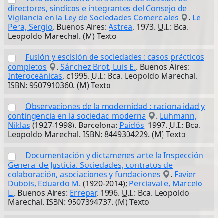
directores, síndicos e integrantes del Consejo de
Vigilancia en la Ley de Sociedades Comerciales
.
Le
Pera, Sergio
. Buenos Aires:
Astrea
, 1973.
U.I.
: Bca.
Leopoldo Marechal. (M) Texto
Fusión y escisión de sociedades : casos prácticos
completos
.
Sánchez Brot, Luis E.
. Buenos Aires:
Interoceánicas
, c1995.
U.I.
: Bca. Leopoldo Marechal.
ISBN: 9507910360. (M) Texto
Observaciones de la modernidad : racionalidad y
contingencia en la sociedad moderna
.
Luhmann,
Niklas
(1927-1998). Barcelona:
Paidós
, 1997.
U.I.
: Bca.
Leopoldo Marechal. ISBN: 8449304229. (M) Texto
Documentación y dictamenes ante la Inspección
General de Justicia. Sociedades, contratos de
colaboración, asociaciones y fundaciones
.
Favier
Dubois, Eduardo M.
(1920-2014);
Perciavalle, Marcelo
L.
. Buenos Aires:
Errepar
, 1996.
U.I.
: Bca. Leopoldo
Marechal. ISBN: 9507394737. (M) Texto