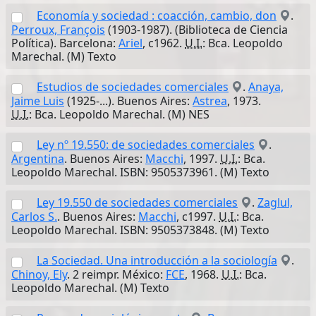
Economía y sociedad : coacción, cambio, don
.
Perroux, François
(1903-1987). (Biblioteca de Ciencia
Política). Barcelona:
Ariel
, c1962.
U.I.
: Bca. Leopoldo
Marechal. (M) Texto
Estudios de sociedades comerciales
.
Anaya,
Jaime Luis
(1925-...). Buenos Aires:
Astrea
, 1973.
U.I.
: Bca. Leopoldo Marechal. (M) NES
Ley nº 19.550: de sociedades comerciales
.
Argentina
. Buenos Aires:
Macchi
, 1997.
U.I.
: Bca.
Leopoldo Marechal. ISBN: 9505373961. (M) Texto
Ley 19.550 de sociedades comerciales
.
Zaglul,
Carlos S.
. Buenos Aires:
Macchi
, c1997.
U.I.
: Bca.
Leopoldo Marechal. ISBN: 9505373848. (M) Texto
La Sociedad. Una introducción a la sociología
.
Chinoy, Ely
. 2 reimpr. México:
FCE
, 1968.
U.I.
: Bca.
Leopoldo Marechal. (M) Texto