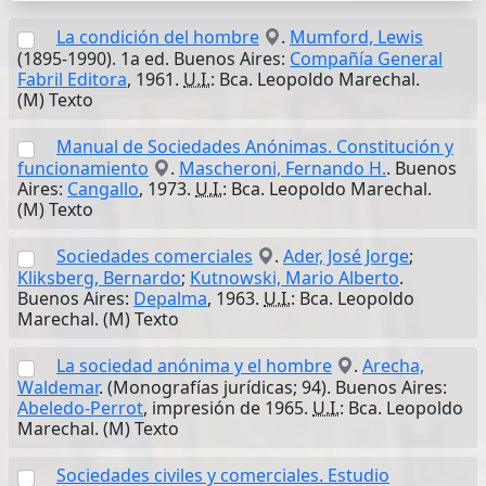
La condición del hombre
.
Mumford, Lewis
(1895-1990). 1a ed. Buenos Aires:
Compañía General
Fabril Editora
, 1961.
U.I.
: Bca. Leopoldo Marechal.
(M) Texto
Manual de Sociedades Anónimas. Constitución y
funcionamiento
.
Mascheroni, Fernando H.
. Buenos
Aires:
Cangallo
, 1973.
U.I.
: Bca. Leopoldo Marechal.
(M) Texto
Sociedades comerciales
.
Ader, José Jorge
;
Kliksberg, Bernardo
;
Kutnowski, Mario Alberto
.
Buenos Aires:
Depalma
, 1963.
U.I.
: Bca. Leopoldo
Marechal. (M) Texto
La sociedad anónima y el hombre
.
Arecha,
Waldemar
. (Monografías jurídicas; 94). Buenos Aires:
Abeledo-Perrot
, impresión de 1965.
U.I.
: Bca. Leopoldo
Marechal. (M) Texto
Sociedades civiles y comerciales. Estudio