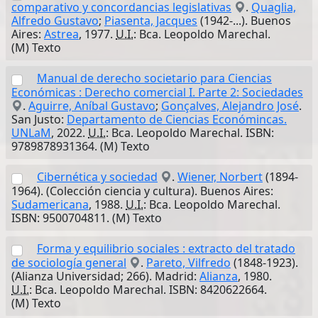
comparativo y concordancias legislativas
.
Quaglia,
Alfredo Gustavo
;
Piasenta, Jacques
(1942-...). Buenos
Aires:
Astrea
, 1977.
U.I.
: Bca. Leopoldo Marechal.
(M) Texto
Manual de derecho societario para Ciencias
Económicas : Derecho comercial I. Parte 2: Sociedades
.
Aguirre, Aníbal Gustavo
;
Gonçalves, Alejandro José
.
San Justo:
Departamento de Ciencias Económincas.
UNLaM
, 2022.
U.I.
: Bca. Leopoldo Marechal. ISBN:
9789878931364. (M) Texto
Cibernética y sociedad
.
Wiener, Norbert
(1894-
1964). (Colección ciencia y cultura). Buenos Aires:
Sudamericana
, 1988.
U.I.
: Bca. Leopoldo Marechal.
ISBN: 9500704811. (M) Texto
Forma y equilibrio sociales : extracto del tratado
de sociología general
.
Pareto, Vilfredo
(1848-1923).
(Alianza Universidad; 266). Madrid:
Alianza
, 1980.
U.I.
: Bca. Leopoldo Marechal. ISBN: 8420622664.
(M) Texto