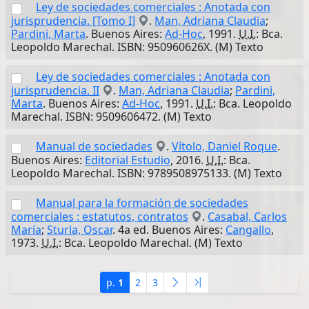
Ley de sociedades comerciales : Anotada con
jurisprudencia. [Tomo I]
.
Man, Adriana Claudia
;
Pardini, Marta
. Buenos Aires:
Ad-Hoc
, 1991.
U.I.
: Bca.
Leopoldo Marechal. ISBN: 950960626X. (M) Texto
Ley de sociedades comerciales : Anotada con
jurisprudencia. II
.
Man, Adriana Claudia
;
Pardini,
Marta
. Buenos Aires:
Ad-Hoc
, 1991.
U.I.
: Bca. Leopoldo
Marechal. ISBN: 9509606472. (M) Texto
Manual de sociedades
.
Vítolo, Daniel Roque
.
Buenos Aires:
Editorial Estudio
, 2016.
U.I.
: Bca.
Leopoldo Marechal. ISBN: 9789508975133. (M) Texto
Manual para la formación de sociedades
comerciales : estatutos, contratos
.
Casabal, Carlos
María
;
Sturla, Oscar
. 4a ed. Buenos Aires:
Cangallo
,
1973.
U.I.
: Bca. Leopoldo Marechal. (M) Texto
p.
1
2
3