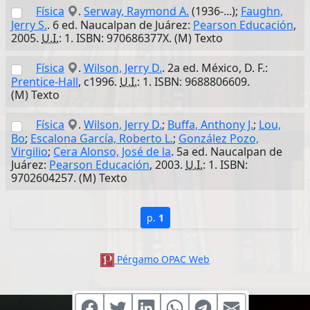
Física
.
Serway, Raymond A.
(1936-...);
Faughn,
Jerry S.
. 6 ed. Naucalpan de Juárez:
Pearson Educación
,
2005.
U.I.
: 1. ISBN: 970686377X. (M) Texto
Física
.
Wilson, Jerry D.
. 2a ed. México, D. F.:
Prentice-Hall
, c1996.
U.I.
: 1. ISBN: 9688806609.
(M) Texto
Física
.
Wilson, Jerry D.
;
Buffa, Anthony J.
;
Lou,
Bo
;
Escalona García, Roberto L.
;
González Pozo,
Virgilio
;
Cera Alonso, José de la
. 5a ed. Naucalpan de
Juárez:
Pearson Educación
, 2003.
U.I.
: 1. ISBN:
9702604257. (M) Texto
p.
1
Pérgamo OPAC Web