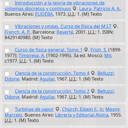
Introducción a la teoría de vibraciones de
sistemas discretos y continuos
.
Laura, Patricio A. A.
.
Buenos Aires:
EUDEBA
, 1973.
U.I.
: 1. (M) Texto
Vibraciones y ondas. Curso de física del M.I.T
.
French, A. P.
. Barcelona:
Reverté
, 2001.
U.I.
: 1. ISBN:
8429140980. (M) Texto
Curso de física general. Tomo 1
.
Frish, S.
(1899-
1977);
Timoreva, A.
(1902-1995). 3a ed. Moscú:
Mir
,
c1977.
U.I.
: 1. (M) Texto
Ciencia de la construcción. Tomo 4
.
Belluzzi,
Odone
. Madrid:
Aguilar
, 1967.
U.I.
: 1. (M) Texto
Ciencia de la construcción. Tomo 2
.
Belluzzi,
Odone
. Madrid:
Aguilar
, 1967.
U.I.
: 1. (M) Texto
Turbinas de vapor
.
Church, Edwin F., Jr.
;
Mesny,
Marcelo
. Buenos Aires:
Librería y Editorial Alsina
, 1955.
U.I.
: 1. (M) Texto