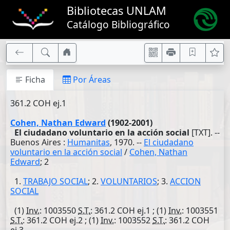
Bibliotecas UNLAM
Catálogo Bibliográfico
Ficha
Por Áreas
361.2 COH ej.1
Cohen, Nathan Edward
(1902-2001)
El ciudadano voluntario en la acción social
[TXT]. --
Buenos Aires :
Humanitas
, 1970. --
El ciudadano
voluntario en la acción social
/
Cohen, Nathan
Edward
; 2
1.
TRABAJO SOCIAL
; 2.
VOLUNTARIOS
; 3.
ACCION
SOCIAL
(1)
Inv.
: 1003550
S.T.
: 361.2 COH ej.1 ; (1)
Inv.
: 1003551
S.T.
: 361.2 COH ej.2 ; (1)
Inv.
: 1003552
S.T.
: 361.2 COH