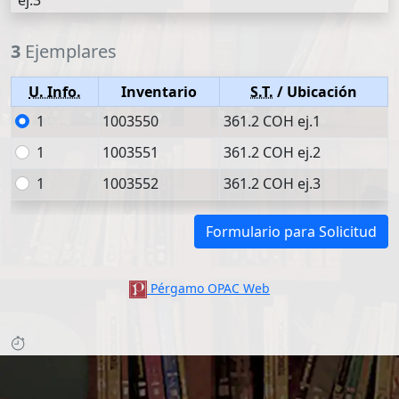
ej.3
3
Ejemplares
U. Info.
Inventario
S.T.
/ Ubicación
1
1003550
361.2 COH ej.1
1
1003551
361.2 COH ej.2
1
1003552
361.2 COH ej.3
Formulario para Solicitud
Pérgamo OPAC Web