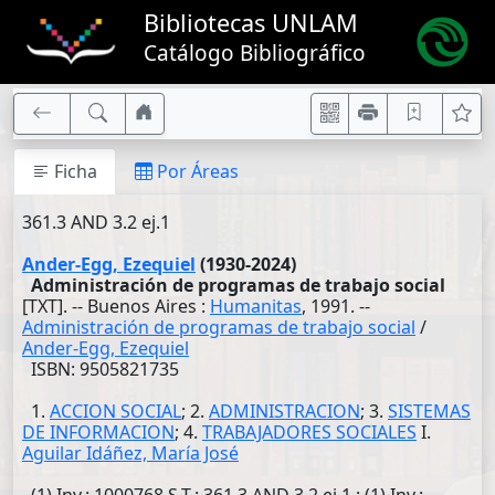
Bibliotecas UNLAM
Catálogo Bibliográfico
Ficha
Por Áreas
361.3 AND 3.2 ej.1
Ander-Egg, Ezequiel
(1930-2024)
Administración de programas de trabajo social
[TXT]. -- Buenos Aires :
Humanitas
, 1991. --
Administración de programas de trabajo social
/
Ander-Egg, Ezequiel
ISBN: 9505821735
1.
ACCION SOCIAL
; 2.
ADMINISTRACION
; 3.
SISTEMAS
DE INFORMACION
; 4.
TRABAJADORES SOCIALES
I.
Aguilar Idáñez, María José