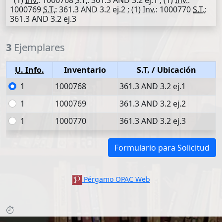
(1)
Inv.
: 1000768
S.T.
: 361.3 AND 3.2 ej.1 ; (1)
Inv.
:
1000769
S.T.
: 361.3 AND 3.2 ej.2 ; (1)
Inv.
: 1000770
S.T.
:
361.3 AND 3.2 ej.3
3
Ejemplares
U. Info.
Inventario
S.T.
/ Ubicación
1
1000768
361.3 AND 3.2 ej.1
1
1000769
361.3 AND 3.2 ej.2
1
1000770
361.3 AND 3.2 ej.3
Formulario para Solicitud
Pérgamo OPAC Web