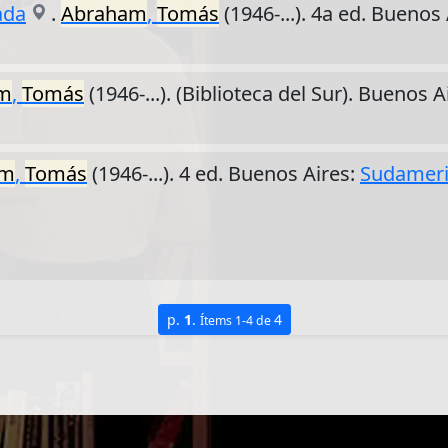
ada
.
Abraham
,
Tomás
(1946-...). 4a ed. Buenos
m
,
Tomás
(1946-...). (Biblioteca del Sur). Buenos A
am
,
Tomás
(1946-...). 4 ed. Buenos Aires:
Sudamer
p.
1
.
4
Ítems 1-4 de