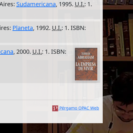
 Aires:
Sudamericana
, 1995.
U.I.
: 1.
ires:
Planeta
, 1992.
U.I.
: 1. ISBN:
icana
, 2000.
U.I.
: 1. ISBN:
Pérgamo OPAC Web