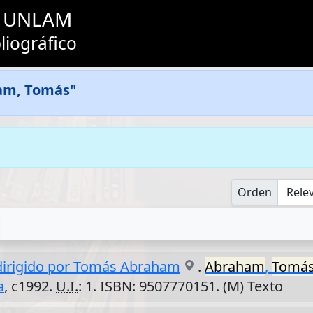
as UNLAM
liográfico
am, Tomás"
Orden
o dirigido por Tomás Abraham
.
Abraham
,
Tomá
a
, c1992.
U.I.
: 1. ISBN: 9507770151. (M) Texto