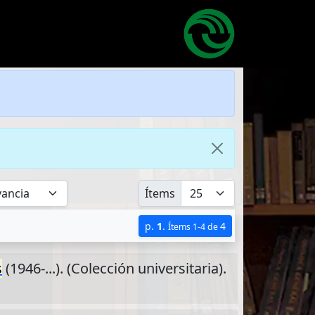
Ítems
p.
1
.
4
Ítems 1-4 de
s
(1946-...). (Colección universitaria).