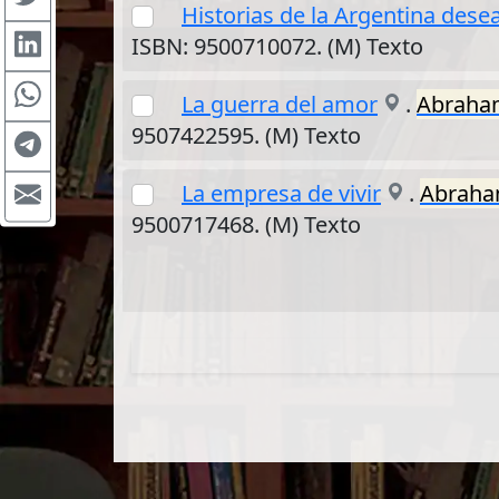
Historias de la Argentina dese
ISBN: 9500710072. (M) Texto
La guerra del amor
.
Abraha
9507422595. (M) Texto
La empresa de vivir
.
Abrah
9500717468. (M) Texto