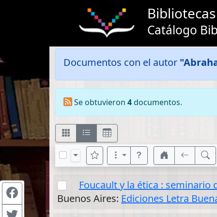
Bibliotec
Catálogo Bib
Documentos con el autor
"Abrah
Se obtuvieron
4
documentos.
Foucault y la ética : seminari
Buenos Aires:
Ediciones Letra Buen