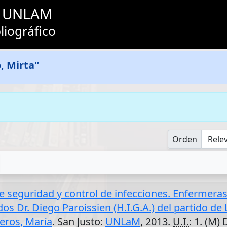
as UNLAM
liográfico
, Mirta"
Orden
seguridad y control de infecciones. Enfermeras 
os Dr. Diego Paroissien (H.I.G.A.) del partido d
eros, María
. San Justo:
UNLaM
, 2013.
U.I.
: 1. (M