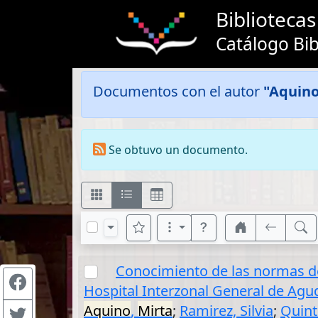
Bibliotec
Catálogo Bib
Documentos con el autor
"Aquino
Se obtuvo un documento.
Conocimiento de las normas de 
Hospital Interzonal General de Agud
Aquino
,
Mirta
;
Ramirez, Silvia
;
Quint