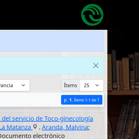
Ítems
p.
1
.
1
Ítems 1-1 de
del servicio de Toco-ginecología
e La Matanza
.
Aranda, Malvina
;
) Documento electrónico