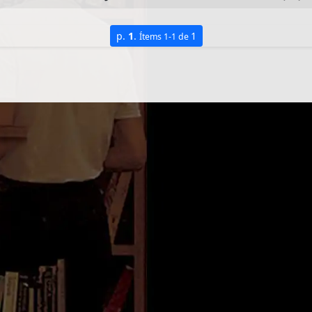
p.
1
.
1
Ítems 1-1 de