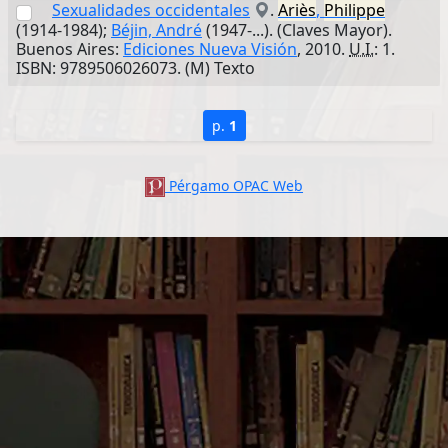
Sexualidades occidentales
.
Ariès
,
Philippe
(1914-1984);
Béjin, André
(1947-...). (Claves Mayor).
Buenos Aires:
Ediciones Nueva Visión
, 2010.
U.I.
: 1.
ISBN: 9789506026073. (M) Texto
p.
1
Pérgamo OPAC Web