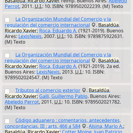
Basaldúa
,
Ricardo
Xavier
. reimp. Buenos Aires:
Abeledo
Perrot
, 2011.
U.I.
: 10. ISBN: 9789502022239. (M) Texto
La Organización Mundial del Comercio y la
regulación del comercio internacional
.
Basaldúa
,
Ricardo
Xavier
;
Roca, Eduardo A.
(1921-2019). Buenos
Aires:
LexisNexis
, 2007.
U.I.
: 10. ISBN: 9789875922631.
(M) Texto
La Organización Mundial del Comercio y la
regulación del comercio internacional
.
Basaldúa
,
Ricardo
Xavier
;
Roca, Eduardo A.
(1921-2019). 2a ed.
Buenos Aires:
LexisNexis
, 2013.
U.I.
: 10. ISBN:
9789502024547. (M) Texto
Tributos al comercio exterior
.
Basaldúa
,
Ricardo
Xavier
;
Galli, Guillermo Pablo
. Buenos Aires:
Abeledo Perrot
, 2011.
U.I.
: 10. ISBN: 9789502021782.
(M) Texto
Código aduanero : comentarios, antecedentes,
concordancias. III : arts. 466 a 584
.
Alsina, Mario A.
;
Basaldúa
,
Ricardo
Xavier
;
Cotter Moine, Juan Patricio