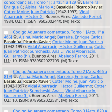
concordancias. [Tomo 1] : arts. 1 a 129
.
Barreira,
Enrique C.
;
Alsina, Mario A.
;
Basaldúa
,
Ricardo
Xavier
;
Cotter Moine, Juan Patricio
(1942-1997);
Vidal
Albarracín, Héctor G.
. Buenos Aires:
Abeledo-Perrot
,
1984.
U.I.
: 1. ISBN: 950200244X. (M) Texto
Código Aduanero comentado. Tomo 1 [Arts. 1º a
465]
.
Alsina, Mario Angel
;
Barreira, Enrique Carlos
;
Basaldúa
,
Ricardo
Xavier
;
Cotter Moine, Juan Patricio
(1942-1997);
Vidal Albarracín, Héctor Guillermo
;
Cotter,
Juan Patricio
;
Sumcheski, Ana L.
;
Vidal Albarracín,
Guillermo (h.)
. Buenos Aires:
Abeledo Perrot
, 2011.
U.I.
: 10. ISBN: 9789502022703. (M) Texto
Código Aduanero comentado. Tomo 2 [Arts. 466 a
819]
.
Alsina, Mario Angel
;
Barreira, Enrique Carlos
;
Basaldúa
,
Ricardo
Xavier
;
Cotter Moine, Juan Patricio
(1942-1997);
Vidal Albarracín, Héctor Guillermo
;
Cotter,
Juan Patricio
;
Sumcheski, Ana L.
;
Vidal Albarracín,
Guillermo (h.)
. Buenos Aires:
Abeledo Perrot
, 2011.
U.I.
: 10. ISBN: 9789502022581. (M) Texto
Código Aduanero comentado. Tomo 3 [Arts. 820 a