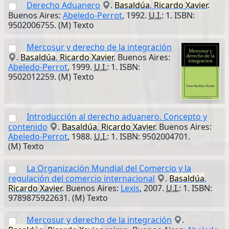
Derecho Aduanero
.
Basaldúa
,
Ricardo
Xavier
.
Buenos Aires:
Abeledo-Perrot
, 1992.
U.I.
: 1. ISBN:
9502006755. (M) Texto
Mercosur y derecho de la integración
.
Basaldúa
,
Ricardo
Xavier
. Buenos Aires:
Abeledo-Perrot
, 1999.
U.I.
: 1. ISBN:
9502012259. (M) Texto
Introducción al derecho aduanero. Concepto y
contenido
.
Basaldúa
,
Ricardo
Xavier
. Buenos Aires:
Abeledo-Perrot
, 1988.
U.I.
: 1. ISBN: 9502004701.
(M) Texto
La Organización Mundial del Comercio y la
regulación del comercio internacional
.
Basaldúa
,
Ricardo
Xavier
. Buenos Aires:
Lexis
, 2007.
U.I.
: 1. ISBN:
9789875922631. (M) Texto
Mercosur y derecho de la integración
.