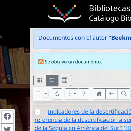
Bibliotec
Catálogo Bib
Documentos con el autor
"Beekma
Se obtuvo un documento.
Indicadores de la desertificac
referencia de la desertificación a s
de la Sequía en América del Sur" (I