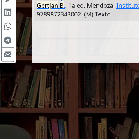
Gertjan
B
.
. 1a ed. Mendoza:
Institu
9789872343002. (M) Texto