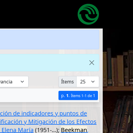
Ítems
p.
1
.
1
Ítems 1-1 de
ación de indicadores y puntos de
ficación y Mitigación de los Efectos
 Elena María
(1951-...);
Beekman
,