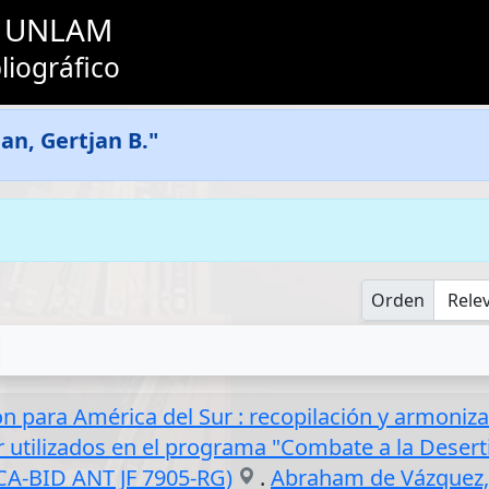
as UNLAM
liográfico
n, Gertjan B."
Orden
ión para América del Sur : recopilación y armoniz
er utilizados en el programa "Combate a la Deserti
ICA-BID ANT JF 7905-RG)
.
Abraham de Vázquez,