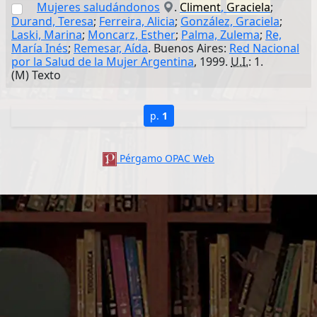
Mujeres saludándonos
.
Climent
,
Graciela
;
Durand, Teresa
;
Ferreira, Alicia
;
González, Graciela
;
Laski, Marina
;
Moncarz, Esther
;
Palma, Zulema
;
Re,
María Inés
;
Remesar, Aída
. Buenos Aires:
Red Nacional
por la Salud de la Mujer Argentina
, 1999.
U.I.
: 1.
(M) Texto
p.
1
Pérgamo OPAC Web