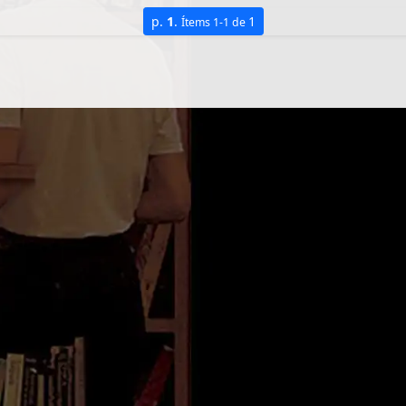
p.
1
.
1
Ítems 1-1 de