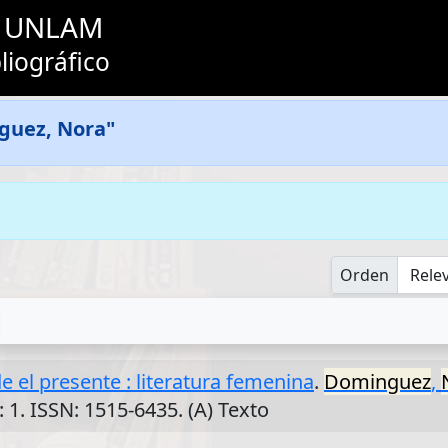
as UNLAM
liográfico
guez, Nora"
Orden
e el presente : literatura femenina
.
Dominguez
,
: 1. ISSN: 1515-6435. (A) Texto