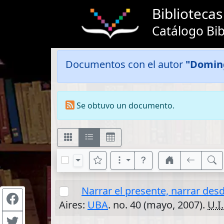
Bibliotec
Catálogo Bib
Documentos con el autor
"Domin
Se obtuvo un documento.
Narrar el presente, narrar desd
Aires:
UBA
. no. 40 (mayo, 2007).
U.I.