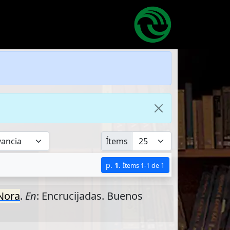
Ítems
p.
1
.
1
Ítems 1-1 de
Nora
.
En
: Encrucijadas. Buenos