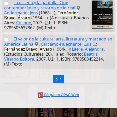
La escena y la pantalla. Cine
contemporáneo y retorno de lo real
.
Andermann, Jens
(1968-...);
Fernández
Bravo
,
Álvaro
(1964-...). (A oscuras). Buenos
Aires:
Colihue
, 2013.
U.I.
: 1. ISBN:
9789505637362. (M) Texto
El valor de la cultura: arte, literatura y mercado en
América Latina
.
Cárcamo-Huechante, Luis E.
;
Fernández
Bravo
,
Álvaro
(1964-...);
Laera, Alejandra
.
(Estudios Culturales; 20). 1a ed. Rosario:
Beatriz
Viterbo Editora
, 2007.
U.I.
: 1. ISBN: 9789508452214.
(M) Texto
p.
1
Pérgamo OPAC Web