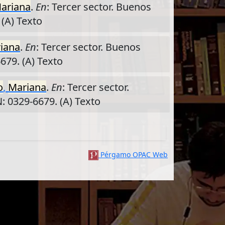
ariana
.
En
: Tercer sector. Buenos
 (A) Texto
iana
.
En
: Tercer sector. Buenos
6679. (A) Texto
o
,
Mariana
.
En
: Tercer sector.
N: 0329-6679. (A) Texto
Pérgamo OPAC Web