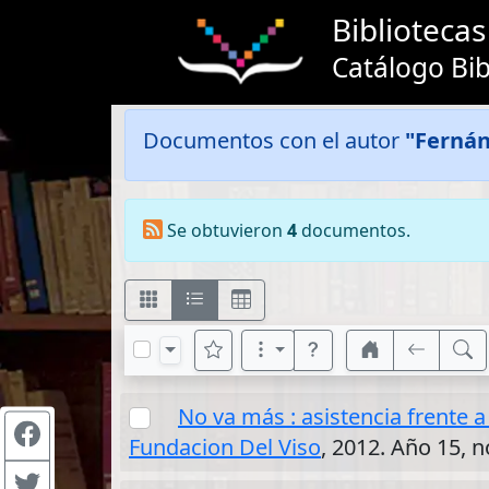
Bibliotec
Catálogo Bib
Documentos con el autor
"Ferná
Se obtuvieron
4
documentos.
No va más : asistencia frente a
Fundacion Del Viso
, 2012. Año 15, n