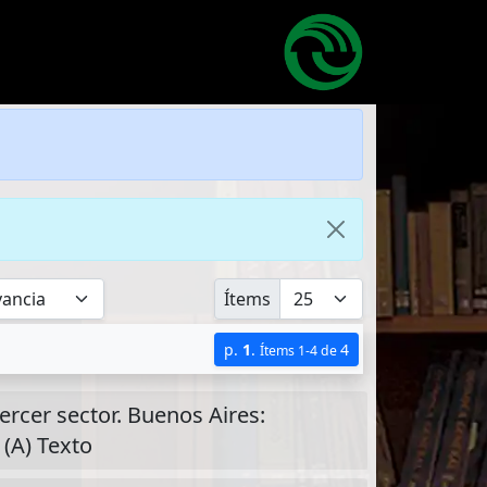
Ítems
p.
1
.
4
Ítems 1-4 de
Tercer sector. Buenos Aires:
 (A) Texto