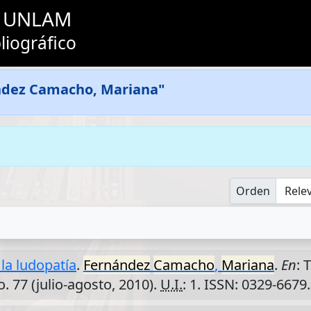
as UNLAM
liográfico
ndez Camacho, Mariana"
Orden
 la ludopatía
.
Fernández
Camacho
,
Mariana
.
En
: 
o. 77 (julio-agosto, 2010).
U.I.
: 1. ISSN: 0329-6679.