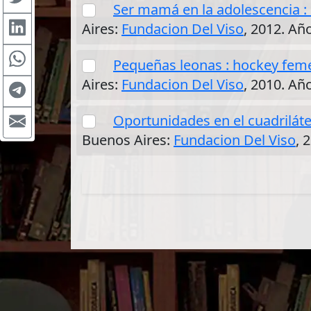
Ser mamá en la adolescencia :
Aires:
Fundacion Del Viso
, 2012. Añ
Pequeñas leonas : hockey feme
Aires:
Fundacion Del Viso
, 2010. Añ
Oportunidades en el cuadriláte
Buenos Aires:
Fundacion Del Viso
, 