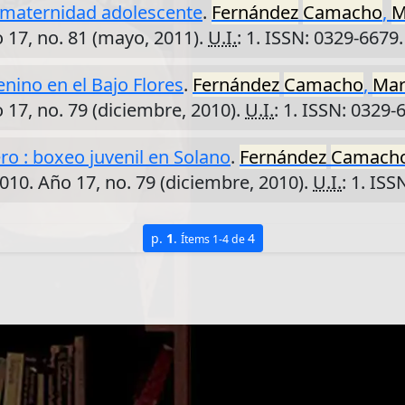
 maternidad adolescente
.
Fernández
Camacho
,
M
o 17, no. 81 (mayo, 2011).
U.I.
: 1. ISSN: 0329-6679.
nino en el Bajo Flores
.
Fernández
Camacho
,
Mar
o 17, no. 79 (diciembre, 2010).
U.I.
: 1. ISSN: 0329-
ro : boxeo juvenil en Solano
.
Fernández
Camach
2010. Año 17, no. 79 (diciembre, 2010).
U.I.
: 1. ISS
p.
1
.
4
Ítems 1-4 de