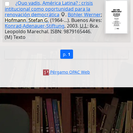
¿Quo vadis, América Latina? : crisis
intitucional como oportunidad para la
renovación democrática
.
Böhler, Werner
;
Hofmann
,
Stefan
G
.
(1964-...). Buenos Aires:
Konrad-Adenauer-Stiftung
, 2003.
U.I.
: Bca.
Leopoldo Marechal. ISBN: 9879165446.
(M) Texto
p.
1
Pérgamo OPAC Web