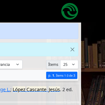
Ítems
p.
1
.
3
Ítems 1-3 de
ge L.
;
López
Cascante
,
Jesús
. 2 ed.