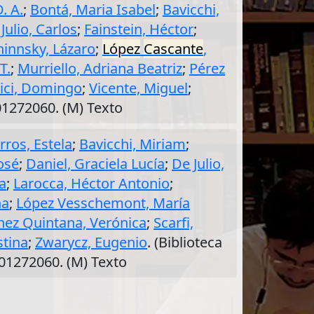
. A.
;
Bontá, Maria Isabel
;
Bavicchi,
Julio, Carlos
;
Fainstein, Héctor
;
hinnsky, Lázaro
;
López
Cascante
,
T.
;
Murriello, Adriana Beatriz
;
Pérez
ici, Domingo
;
Vicente, Miguel
;
501272060. (M) Texto
rros, Estela
;
Bavicchi, Miriam
;
osé
;
Daniel, Graciela Lucía
;
De Julio,
a
;
Larocca, Héctor Antonio
;
na
;
López Vesschemont, María
hez Quintana, Verónica
;
Scarfi,
stina
;
Zwarycz, Eugenio
. (Biblioteca
501272060. (M) Texto