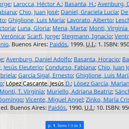
Jorge
;
Larocca, Héctor A.
;
Basanta, H.
;
Avenburg, D
abiana
;
Chio, Juan José
;
Daniel, Graciela Lucía
;
De 
to
;
Ghiglione, Luis María
;
Lavorato, Alberto
;
Lesc
ctoria
;
Luna, Gloria
;
Mena, Marta
;
Monti, Virginia 
 Verónica
;
Scarfi, Jorge
;
Stegmann, Ignacio
;
Ventr
nio
. Buenos Aires:
Paidós
, 1999.
U.I.
: 1. ISBN: 9
ge
;
Avenburg, Daniel Adolfo
;
Basanta, Horacio
;
Ba
, Jesús Eleuterio
;
Condurso, Fabiana
;
Chio, Juan J
abriela
;
García Sigal, Ernesto
;
Ghiglione, Luis Marí
ro
;
López
Cascante
,
Jesús
D.
;
López García, Maria
Monti, T. Virginia
;
Muriello, Adriana Beatriz
;
Sánc
, Domingo
;
Vicente, Miguel Angel
;
Zinko, María Cri
 ed. Buenos Aires:
Paidós
, 1990.
U.I.
: 10. ISBN: 9
p.
1
.
3
Ítems 1-3 de