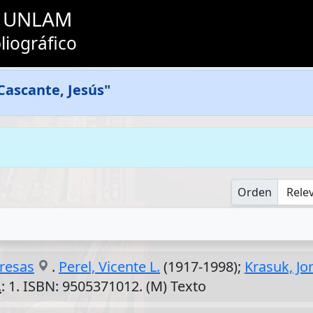
as UNLAM
liográfico
Cascante, Jesús"
Orden
resas
.
Perel, Vicente L.
(1917-1998);
Krasuk, Jor
.
: 1. ISBN: 9505371012. (M) Texto