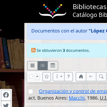
Bibliotec
Catálogo Bib
Documentos con el autor
"López 
Se obtuvieron
3
documentos.
Organización y control de emp
act. Buenos Aires:
Macchi
, 1986.
U.I