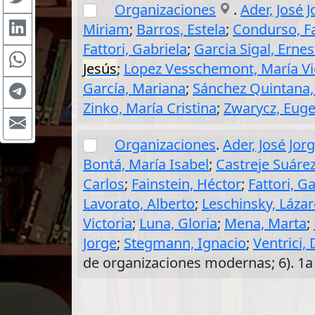
Organizaciones
.
Ader, José 
Miriam
;
Barros, Estela
;
Condurso, F
Fattori, Gabriela
;
Garcia Sigal, Ernes
Jesús
;
Lopez Vesschemont, María Vi
García, Mariana
;
Sánchez Quintana,
Zinko, María Cristina
;
Zwarycz, Euge
Organizaciones
.
Ader, José Jor
Bontá, María Isabel
;
Castreje Suárez
Carlos
;
Fainstein, Héctor
;
Fattori, G
Lavorato, Alberto
;
Leschinsky, Láza
Victoria
;
Luna, Gloria
;
Mena, Marta
;
Jorge
;
Stegmann, Ignacio
;
Ventrici
de organizaciones modernas; 6). 1a