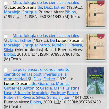
Metodología de las ciencias sociales
.
Luque
,
Susana
de
;
Díaz, Esther
(1939-...);
Moralejo, Enrique
. Buenos Aires:
Biblos
,
c1997.
U.I.
: 1. ISBN: 9507861343. (M) Texto
Metodología de las ciencias sociales
.
Díaz, Esther
(1939-...);
De
Luque
,
Susana
;
Moralejo, Enrique
;
Pardo, Rubén H.
;
Rivera,
Silvia
. (Metodologías). 4a. ed. Buenos Aires:
Biblos
, 2010.
U.I.
: 1. ISBN: 9789507861345.
(M) Texto
La posciencia : el conocimiento
científico en las postrimerías de la
modernidad
.
Díaz, Esther
(1939-...);
Luque
,
Susana
de
;
Giardina, Mónica
;
Gutiérrez, Antonio
;
Gracia, María Cristina
;
Laso, Eduardo
;
Moralejo, Enrique
;
Pardo,
Rubén H.
;
Rivera, Silvia
;
Samaja, Juan
(1941-2007).
Buenos Aires:
Biblos
, 2000.
U.I.
: 10. ISBN: 9507862439.
(M) Texto