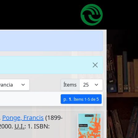
Ítems
p.
1
.
5
Ítems 1-5 de
.
Ponge, Francis
(1899-
 2000.
U.I.
: 1. ISBN: