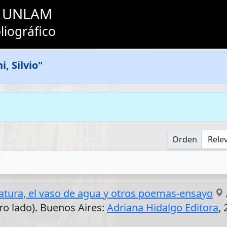
as UNLAM
liográfico
, Silvio"
Orden
eratura, el vaso de agua y otros poemas-ensayo
otro lado). Buenos Aires:
Adriana Hidalgo Editora
,