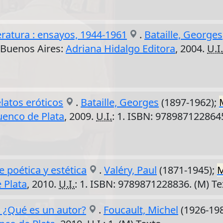
iteratura : ensayos, 1944-1961
.
Bataille, Georges
). Buenos Aires:
Adriana Hidalgo Editora
, 2004.
U.I.
elatos eróticos
.
Bataille, Georges
(1897-1962);
uenco de Plata
, 2009.
U.I.
: 1. ISBN: 978987122864
 poética y estética
.
Valéry, Paul
(1871-1945);
M
 Plata
, 2010.
U.I.
: 1. ISBN: 9789871228836. (M) T
a ¿Qué es un autor?
.
Foucault, Michel
(1926-19