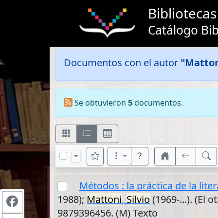
Bibliotec
Catálogo Bib
Documentos con el autor
"Mattoni
Se obtuvieron
5
documentos.
Métodos : la práctica de la lit
1988);
Mattoni
,
Silvio
(1969-...). (El 
9879396456. (M) Texto