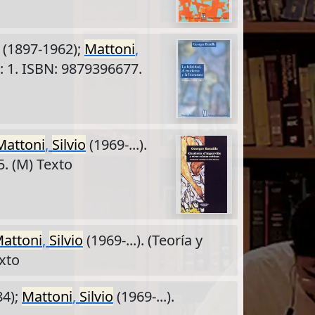
(1897-1962);
Mattoni
,
: 1. ISBN: 9879396677.
Mattoni
,
Silvio
(1969-...).
5. (M) Texto
attoni
,
Silvio
(1969-...). (Teoría y
exto
84);
Mattoni
,
Silvio
(1969-...).