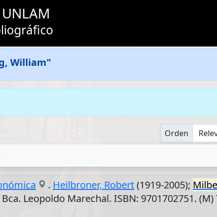
as UNLAM
liográfico
g, William"
Orden
conómica
.
Heilbroner, Robert
(1919-2005);
Milb
: Bca. Leopoldo Marechal. ISBN: 9701702751. (M)