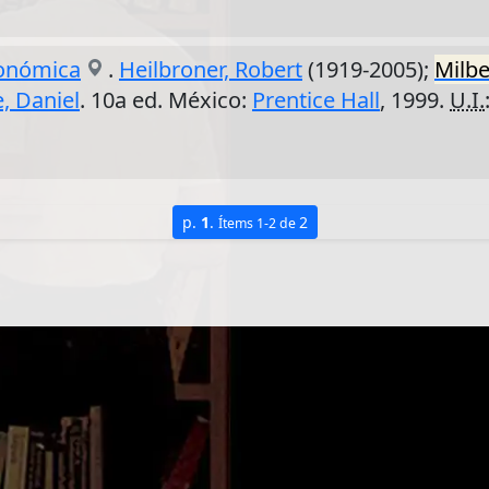
conómica
.
Heilbroner, Robert
(1919-2005);
Milb
, Daniel
. 10a ed. México:
Prentice Hall
, 1999.
U.I.
p.
1
.
2
Ítems 1-2 de