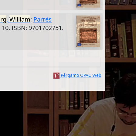
erg
,
William
;
Parrés
: 10. ISBN: 9701702751.
Pérgamo OPAC Web