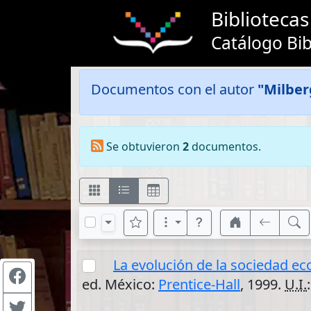
Bibliotec
Catálogo Bib
Documentos con el autor
"Milber
Se obtuvieron
2
documentos.
La evolución de la sociedad e
ed. México:
Prentice-Hall
, 1999.
U.I.