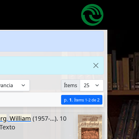
Ítems
p.
1
.
2
Ítems 1-2 de
erg
,
William
(1957-...). 10
 Texto