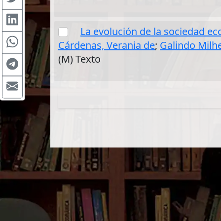
La evolución de la sociedad e
Cárdenas, Verania de
;
Galindo Milhe
(M) Texto