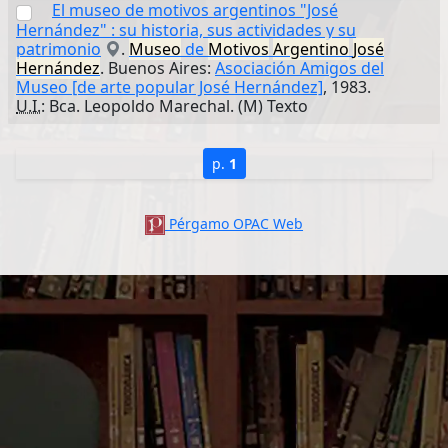
El museo de motivos argentinos "José
Hernández" : su historia, sus actividades y su
patrimonio
.
Museo
de
Motivos
Argentino
José
Hernández
. Buenos Aires:
Asociación Amigos del
Museo [de arte popular José Hernández]
, 1983.
U.I.
: Bca. Leopoldo Marechal. (M) Texto
p.
1
Pérgamo OPAC Web