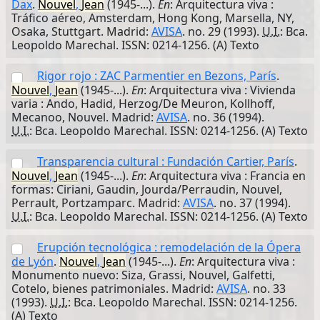
Dax
.
Nouvel
,
Jean
(1945-...).
En
: Arquitectura viva :
Tráfico aéreo, Amsterdam, Hong Kong, Marsella, NY,
Osaka, Stuttgart. Madrid:
AVISA
. no. 29 (1993).
U.I.
: Bca.
Leopoldo Marechal. ISSN: 0214-1256. (A) Texto
Rigor rojo : ZAC Parmentier en Bezons, París
.
Nouvel
,
Jean
(1945-...).
En
: Arquitectura viva : Vivienda
varia : Ando, Hadid, Herzog/De Meuron, Kollhoff,
Mecanoo, Nouvel. Madrid:
AVISA
. no. 36 (1994).
U.I.
: Bca. Leopoldo Marechal. ISSN: 0214-1256. (A) Texto
Transparencia cultural : Fundación Cartier, París
.
Nouvel
,
Jean
(1945-...).
En
: Arquitectura viva : Francia en
formas: Ciriani, Gaudin, Jourda/Perraudin, Nouvel,
Perrault, Portzamparc. Madrid:
AVISA
. no. 37 (1994).
U.I.
: Bca. Leopoldo Marechal. ISSN: 0214-1256. (A) Texto
Erupción tecnológica : remodelación de la Ópera
de Lyón
.
Nouvel
,
Jean
(1945-...).
En
: Arquitectura viva :
Monumento nuevo: Siza, Grassi, Nouvel, Galfetti,
Cotelo, bienes patrimoniales. Madrid:
AVISA
. no. 33
(1993).
U.I.
: Bca. Leopoldo Marechal. ISSN: 0214-1256.
(A) Texto