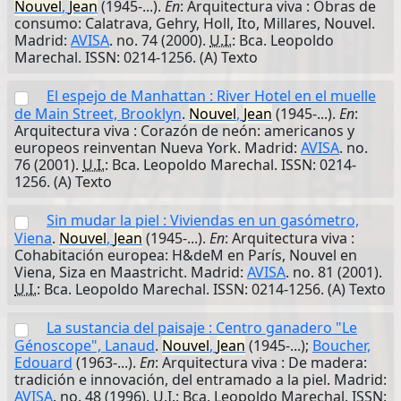
Nouvel
,
Jean
(1945-...).
En
: Arquitectura viva : Obras de
consumo: Calatrava, Gehry, Holl, Ito, Millares, Nouvel.
Madrid:
AVISA
. no. 74 (2000).
U.I.
: Bca. Leopoldo
Marechal. ISSN: 0214-1256. (A) Texto
El espejo de Manhattan : River Hotel en el muelle
de Main Street, Brooklyn
.
Nouvel
,
Jean
(1945-...).
En
:
Arquitectura viva : Corazón de neón: americanos y
europeos reinventan Nueva York. Madrid:
AVISA
. no.
76 (2001).
U.I.
: Bca. Leopoldo Marechal. ISSN: 0214-
1256. (A) Texto
Sin mudar la piel : Viviendas en un gasómetro,
Viena
.
Nouvel
,
Jean
(1945-...).
En
: Arquitectura viva :
Cohabitación europea: H&deM en París, Nouvel en
Viena, Siza en Maastricht. Madrid:
AVISA
. no. 81 (2001).
U.I.
: Bca. Leopoldo Marechal. ISSN: 0214-1256. (A) Texto
La sustancia del paisaje : Centro ganadero "Le
Génoscope", Lanaud
.
Nouvel
,
Jean
(1945-...);
Boucher,
Edouard
(1963-...).
En
: Arquitectura viva : De madera:
tradición e innovación, del entramado a la piel. Madrid:
AVISA
. no. 48 (1996).
U.I.
: Bca. Leopoldo Marechal. ISSN: