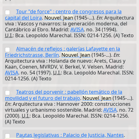
Tour "de force" : centro de congresos para la
capital del Loira
.
Nouvel
,
Jean
(1945-...).
En
: Arquitectura
viva : Vascos y navarros: la generación moderna, del
Cantábrico al Ebro. Madrid:
AVISA
. no. 34 (1994).
U.I.
: Bca. Leopoldo Marechal. ISSN: 0214-1256. (A) Texto
Almacén de reflejos : galerías Lafayette en la
Friedrichstrasse, Berlín
.
Nouvel
,
Jean
(1945-...).
En
:
Arquitectura viva : Holanda de nuevo: Arets, Claus y
Kaan, Coenen, MVRDV, V. Berkel, V. Velsen. Madrid:
AVISA
. no. 54 (1997).
U.I.
: Bca. Leopoldo Marechal. ISSN:
0214-1256. (A) Texto
Teatros del porvenir : pabellón temático de la
movilidad y el futuro del trabajo
.
Nouvel
,
Jean
(1945-...).
En
: Arquitectura viva : Hannover 2000: construcciones
virtuales y urbanismo sostenible. Madrid:
AVISA
. no. 72
(2000).
U.I.
: Bca. Leopoldo Marechal. ISSN: 0214-1256.
(A) Texto
Pautas legislativas : Palacio de Justicia, Nantes
.