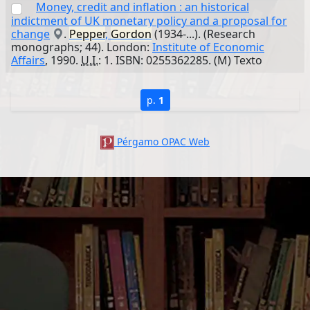
Money, credit and inflation : an historical
indictment of UK monetary policy and a proposal for
change
.
Pepper
,
Gordon
(1934-...). (Research
monographs; 44). London:
Institute of Economic
Affairs
, 1990.
U.I.
: 1. ISBN: 0255362285. (M) Texto
p.
1
Pérgamo OPAC Web