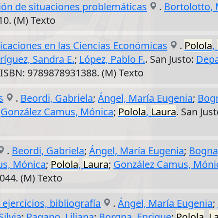
ción de situaciones problemáticas
.
Bortolotto,
 10. (M) Texto
plicaciones en las Ciencias Económicas
.
Polola
,
ríguez, Sandra E.
;
López, Pablo F.
. San Justo:
Depa
. ISBN: 9789878931388. (M) Texto
s
.
Beordi, Gabriela
;
Ángel, María Eugenia
;
Bogn
;
González Camus, Mónica
;
Polola
,
Laura
. San Jus
.
Beordi, Gabriela
;
Ángel, María Eugenia
;
Bogna
s, Mónica
;
Polola
,
Laura
;
González Camus, Móni
044. (M) Texto
ejercicios, bibliografía
.
Ángel, María Eugenia
;
Silvia
;
Pagano, Liliana
;
Borgna, Enrique
;
Polola
,
L