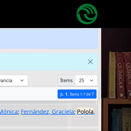
Ítems
p.
1
.
7
Ítems 1-7 de
 Mónica
;
Fernández, Graciela
;
Polola
,