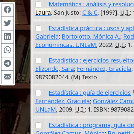
Matemática : análisis y resolu
Laura
. San Justo:
C & C
, [199?].
U.I.
:
Estadística práctica : usos y a
Gabriela
;
Bortolotto, Mónica A.
;
Rod
Económincas. UNLaM
, 2022.
U.I.
: 1
Estadística : ejercicios resuelto
Elizondo, Sara
;
Fernández, Graciela
9879082044. (M) Texto
Estadística : guía de ejercicios
Fernández, Graciela
;
González Camu
UNLaM
, 2009.
U.I.
: 1. ISBN: 9879082
Estadística : programa, guía de 
González Camus, Mónica
;
Brunetti, 