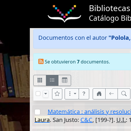
Bibliotec
Catálogo Bib
Documentos con el autor
"Polola
Se obtuvieron
7
documentos.
Matemática : análisis y resolu
Laura
. San Justo:
C&C
, [199-?].
U.I.
: 