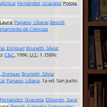
 Mónica
;
Fernández, Graciela
;
Polola
,
Laura
;
Pagano, Liliana
;
Beordi,
rtamento de Ciencias
a, Enrique
;
Brunetti, Silvia
;
to:
C&C
, 1996.
U.I.
: 1. ISBN:
, Enrique
;
Brunetti, Silvia
;
ca
;
Pagano, Liliana
. 1a ed. San Justo:
Fernández, Graciela
;
Elizondo, Sara
;
aura
;
Beordi, Gabriela
;
Sampaolesi,