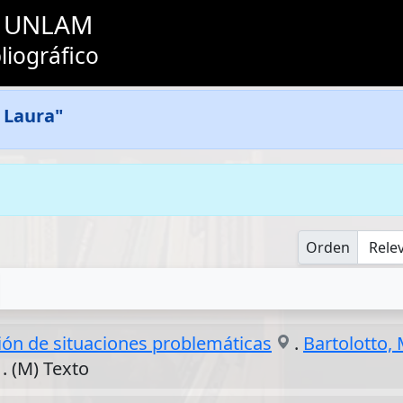
as UNLAM
liográfico
, Laura"
Orden
ción de situaciones problemáticas
.
Bartolotto,
1. (M) Texto