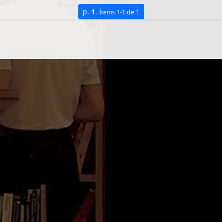
p.
1
.
1
Ítems 1-1 de