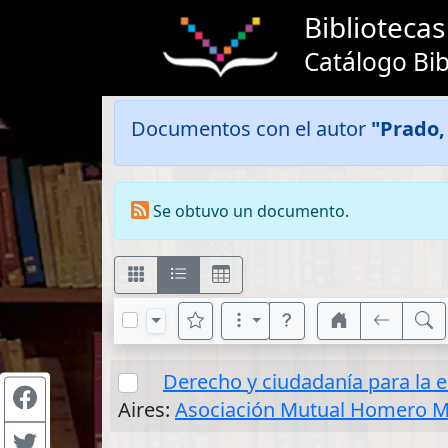
Bibliotec
Catálogo Bib
Documentos con el autor
"Prado,
Se obtuvo un documento.
Derecho y ciudadanía para la 
Aires:
Asociación Mutual Homero M