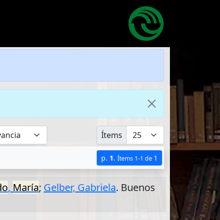
Ítems
p.
1
.
1
Ítems 1-1 de
do
,
María
;
Gelber, Gabriela
. Buenos