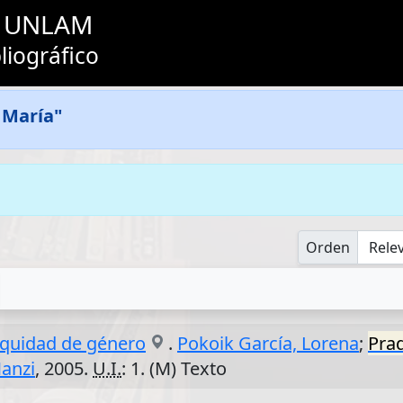
as UNLAM
liográfico
 María"
Orden
equidad de género
.
Pokoik García, Lorena
;
Pra
anzi
, 2005.
U.I.
: 1. (M) Texto