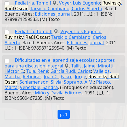
Pediatría. Tomo I
.
Voyer, Luis Eugenio
;
Ruvinsky
,
Raúl
Oscar
;
Tarsicio Cambiano, Carlos Alberto
. 3a.ed.
Buenos Aires:
Ediciones Journal
, 2011.
U.I.
: 1. ISBN:
9789871259533. (M) Texto
Pediatría. Tomo II
.
Voyer, Luis Eugenio
;
Ruvinsky
,
Raúl
Oscar
;
Tarsicio Cambiano, Carlos
Alberto
. 3a.ed. Buenos Aires:
Ediciones Journal
, 2011.
U.I.
: 1. ISBN: 9789871259540. (M) Texto
Dificultades en el aprendizaje escolar : aportes
para una discusión integral
.
Tallis, Jaime
;
Minotti,
Héctor E.
;
Tula, René
;
García Rudi, Carlos
;
Vallejos,
Martha
;
Reboiras, Juan C.
;
Fasce, Jorge
;
Ruvinsky
,
Raúl
Oscar
;
Schlemenson, Silvia
;
Soprano, A.M.
;
Piasco,
Marta
;
Veneziale, Sandra
. (Enfoques en educación).
Buenos Aires:
Miño y Dávila Editores
, 1991.
U.I.
: 1.
ISBN: 9509467235. (M) Texto
p.
1