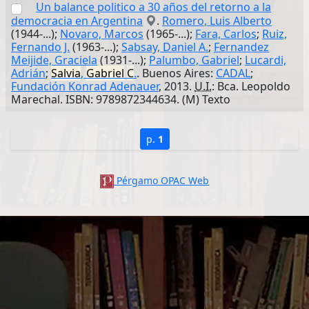
Un balance politico a 30 años del retorno a la
democracia en Argentina
.
Romero, Luis Alberto
(1944-...);
Novaro, Marcos
(1965-...);
Fara, Carlos
;
Ruiz,
Fernando J.
(1963-...);
Sabsay, Daniel A.
;
Fernandez
Meijide, Graciela
(1931-...);
Palumbo, Gabriel
;
Lucardi,
Adrián
;
Salvia
,
Gabriel
C
.
. Buenos Aires:
CADAL
;
Fundación Konrad Adenauer
, 2013.
U.I.
: Bca. Leopoldo
Marechal. ISBN: 9789872344634. (M) Texto
p.
1
Pérgamo OPAC Web