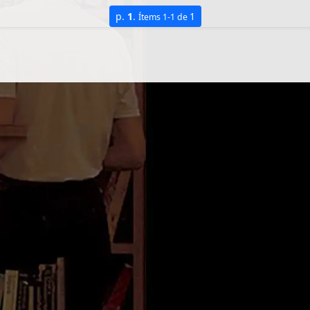
p.
1
.
1
Ítems 1-1 de