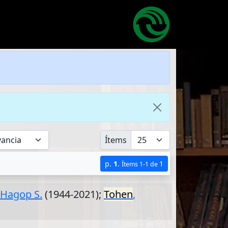
Ítems
p.
1
.
1
Ítems 1-1 de
 Hagop S.
(1944-2021);
Tohen
,