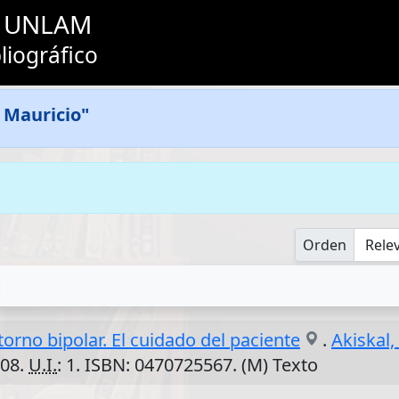
as UNLAM
liográfico
 Mauricio"
Orden
orno bipolar. El cuidado del paciente
.
Akiskal,
008.
U.I.
: 1. ISBN: 0470725567. (M) Texto