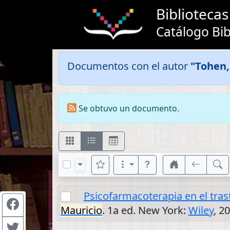
Bibliotec
Catálogo Bib
Documentos con el autor
"Tohen,
Se obtuvo un documento.
Psicofarmacoterapia en el trast
Mauricio
. 1a ed. New York:
Wiley
, 2