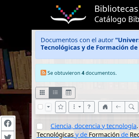
Bibliotec
Catálogo Bib
Documentos con el autor
"Univer
Tecnológicas y de Formación d
Se obtuvieron
4
documentos.
Ciencia, docencia y tecnología
Tecnológicas
y de
Formación
de
Re