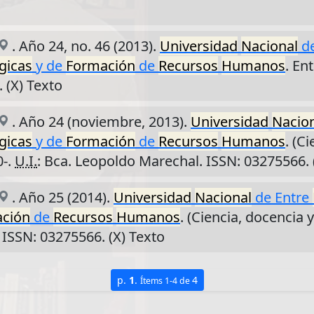
. Año 24, no. 46 (2013).
Universidad
Nacional
de
gicas
y de
Formación
de
Recursos
Humanos
. En
 (X) Texto
. Año 24 (noviembre, 2013).
Universidad
Nacio
gicas
y de
Formación
de
Recursos
Humanos
. (C
0-.
U.I.
: Bca. Leopoldo Marechal. ISSN: 03275566. 
. Año 25 (2014).
Universidad
Nacional
de Entre
ción
de
Recursos
Humanos
. (Ciencia, docencia 
 ISSN: 03275566. (X) Texto
p.
1
.
4
Ítems 1-4 de