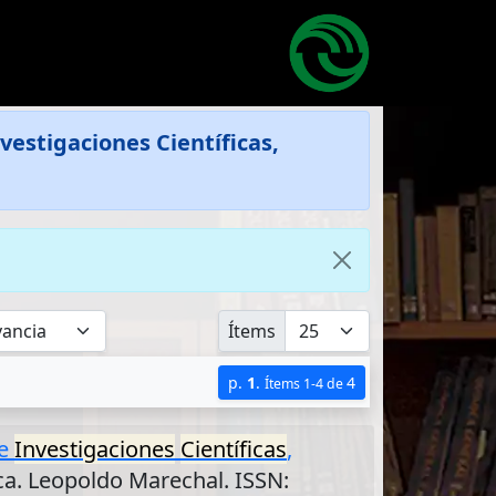
vestigaciones Científicas,
Ítems
p.
1
.
4
Ítems 1-4 de
e
Investigaciones
Científicas
,
ca. Leopoldo Marechal. ISSN: