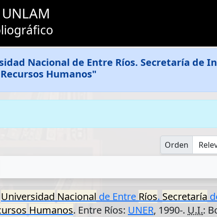
as UNLAM
liográfico
sidad Nacional de Entre Ríos. Secretaría de In
e Recursos Humanos"
Orden
.
Universidad
Nacional
de Entre
Ríos
.
Secretaría
d
cursos
Humanos
. Entre Ríos:
UNER
, 1990-.
U.I.
: B