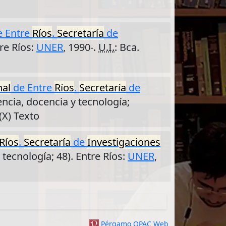
 Entre
Ríos
.
Secretaría
de
tre Ríos:
UNER
, 1990-.
U.I.
: Bca.
nal
de Entre
Ríos
.
Secretaría
de
iencia, docencia y tecnología;
(X) Texto
Ríos
.
Secretaría
de
Investigaciones
y tecnología; 48). Entre Ríos:
UNER
,
Pérgamo OPAC Web