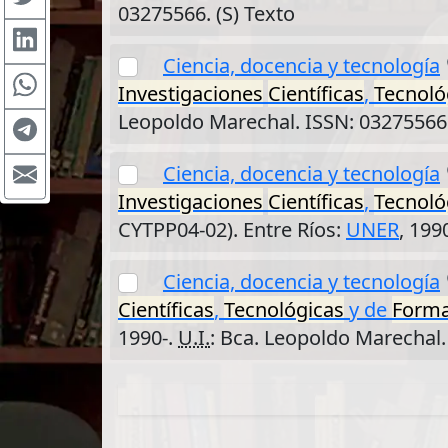
03275566. (S) Texto
Ciencia, docencia y tecnología
Investigaciones
Científicas
,
Tecnoló
Leopoldo Marechal. ISSN: 03275566.
Ciencia, docencia y tecnología
Investigaciones
Científicas
,
Tecnoló
CYTPP04-02). Entre Ríos:
UNER
, 199
Ciencia, docencia y tecnología
Científicas
,
Tecnológicas
y de
Forma
1990-.
U.I.
: Bca. Leopoldo Marechal.