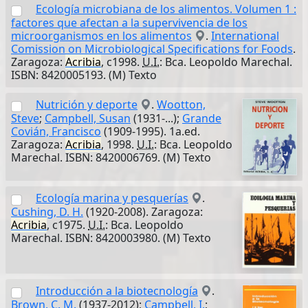
Ecología microbiana de los alimentos. Volumen 1 :
factores que afectan a la supervivencia de los
microorganismos en los alimentos
.
International
Comission on Microbiological Specifications for Foods
.
Zaragoza:
Acribia
, c1998.
U.I.
: Bca. Leopoldo Marechal.
ISBN: 8420005193. (M) Texto
Nutrición y deporte
.
Wootton,
Steve
;
Campbell, Susan
(1931-...);
Grande
Covián, Francisco
(1909-1995). 1a.ed.
Zaragoza:
Acribia
, 1998.
U.I.
: Bca. Leopoldo
Marechal. ISBN: 8420006769. (M) Texto
Ecología marina y pesquerías
.
Cushing, D. H.
(1920-2008). Zaragoza:
Acribia
, c1975.
U.I.
: Bca. Leopoldo
Marechal. ISBN: 8420003980. (M) Texto
Introducción a la biotecnología
.
Brown, C. M.
(1937-2012);
Campbell, I.
;