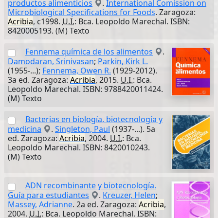
productos alimenticios
.
International Comission on
Microbiological Specifications for Foods
. Zaragoza:
Acribia
, c1998.
U.I.
: Bca. Leopoldo Marechal. ISBN:
8420005193. (M) Texto
Fennema química de los alimentos
.
Damodaran, Srinivasan
;
Parkin, Kirk L.
(1955-...);
Fennema, Owen R.
(1929-2012).
3a ed. Zaragoza:
Acribia
, 2015.
U.I.
: Bca.
Leopoldo Marechal. ISBN: 9788420011424.
(M) Texto
Bacterias en biología, biotecnología y
medicina
.
Singleton, Paul
(1937-...). 5a
ed. Zaragoza:
Acribia
, 2004.
U.I.
: Bca.
Leopoldo Marechal. ISBN: 8420010243.
(M) Texto
ADN recombinante y biotecnología.
Guía para estudiantes
.
Kreuzer, Helen
;
Massey, Adrianne
. 2a ed. Zaragoza:
Acribia
,
2004.
U.I.
: Bca. Leopoldo Marechal. ISBN: