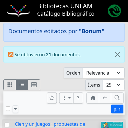
Bibliotecas UNLAM
Catálogo Bibliográfico
Documentos editados por
"Bonum"
Se obtuvieron
21
documentos.
Orden
Ítems
p.
1
Cien y un juegos : propuestas de