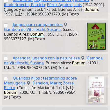
Rinderknecht, Patricia
;
Pérez Aguirre, Luis
(1941-2001).
(Juegos y dinámicas). 17a ed. Buenos Aires:
Bonum
,
1997.
U.I.
: 1. ISBN: 9505071779. (M) Texto
Juegos para campamentos
.
Gamboa de Vitelleschi, Susana
. 6a.ed.
Buenos Aires:
Bonum
, 1998.
U.I.
: 1. ISBN:
9505073127. (M) Texto
Aprender jugando con la naturaleza
.
Gamboa
de Vitelleschi, Susana
. Buenos Aires:
Bonum
, c1991.
U.I.
: 1. ISBN: 9505073267. (M) Texto
Queridos hijos : testimonios sobre
Medjugorje
.
Danelon, Mario
;
Zorza,
Pietro
. (Colección Mariana). 1.ed. [s.l.]:
Bonum
, 2006.
U.I.
: 1. ISBN: 9505079664.
(M) Texto