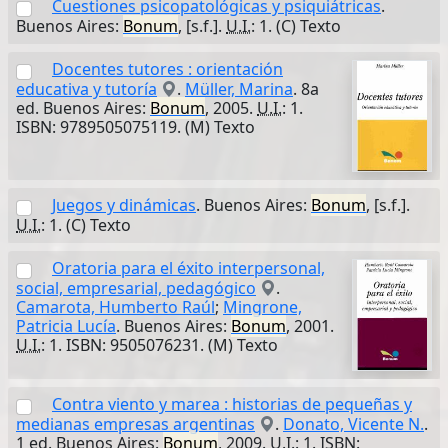
Cuestiones psicopatológicas y psiquiátricas
.
Buenos Aires:
Bonum
, [s.f.].
U.I.
: 1. (C) Texto
Docentes tutores : orientación
educativa y tutoría
.
Müller, Marina
. 8a
ed. Buenos Aires:
Bonum
, 2005.
U.I.
: 1.
ISBN: 9789505075119. (M) Texto
Juegos y dinámicas
. Buenos Aires:
Bonum
, [s.f.].
U.I.
: 1. (C) Texto
Oratoria para el éxito interpersonal,
social, empresarial, pedagógico
.
Camarota, Humberto Raúl
;
Mingrone,
Patricia Lucía
. Buenos Aires:
Bonum
, 2001.
U.I.
: 1. ISBN: 9505076231. (M) Texto
Contra viento y marea : historias de pequeñas y
medianas empresas argentinas
.
Donato, Vicente N.
.
1 ed. Buenos Aires:
Bonum
, 2009.
U.I.
: 1. ISBN: