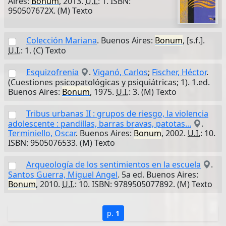
Aires:
Bonum
, 2013.
U.I.
: 1. ISBN:
950507672X. (M) Texto
Colección Mariana
. Buenos Aires:
Bonum
, [s.f.].
U.I.
: 1. (C) Texto
Esquizofrenia
.
Viganó, Carlos
;
Fischer, Héctor
.
(Cuestiones psicopatológicas y psiquiátricas; 1). 1.ed.
Buenos Aires:
Bonum
, 1975.
U.I.
: 3. (M) Texto
Tribus urbanas II : grupos de riesgo, la violencia
adolescente : pandillas, barras bravas, patotas...
.
Terminiello, Oscar
. Buenos Aires:
Bonum
, 2002.
U.I.
: 10.
ISBN: 9505076533. (M) Texto
Arqueología de los sentimientos en la escuela
.
Santos Guerra, Miguel Angel
. 5a ed. Buenos Aires:
Bonum
, 2010.
U.I.
: 10. ISBN: 9789505077892. (M) Texto
p.
1