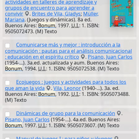
actividades en talleres de aprendizaje y
grupos de encuentro para aprender a
convivir
.
Brites de Vila, Gladys
;
Müller,
Mariana
. (Juegos y dinámicas). 8a ed.
Buenos Aires:
Bonum
, 1997.
U.I.
: 1. ISBN:
9505072473. (M) Texto
Comunicarse más y mejor : introducción a la
comunicación : pautas para el análisis comunicacional
: educación en el espíritu crítico
.
Pisano, Juan Carlos
(1954-...). 3a.ed. actualizada y aum. Buenos Aires:
Bonum
, 1994.
U.I.
: 1. ISBN: 9505072538. (M) Texto
Ecojuegos : juegos y actividades para todos los
que aman la vida
.
Vila, Leonor
(1940-...). 3a. ed.
Buenos Aires:
Bonum
, 1992.
U.I.
: 1. ISBN: 9505073488.
(M) Texto
Dinámicas de grupo para la comunicación
.
Pisano, Juan Carlos
(1954-...). 4a.ed. Buenos Aires:
Bonum
, 1997.
U.I.
: 1. ISBN: 9505073607. (M) Texto
Manual de juegos I : para niños y jóvenes
.