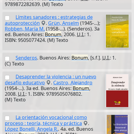
9789872282639. (M) Texto
Límites sanadores : estrategias de
autoprotección
.
Grün, Anselm
(1945-...);
Robben, María M.
(1958-...). (Senderos). 3a
ed. Buenos Aires:
Bonum
, 2006.
U.I.
: 1.
ISBN: 9505077424. (M) Texto
Senderos
. Buenos Aires:
Bonum
, [s.f.].
U.I.
: 1.
(C) Texto
Desaprender la violencia : un nuevo
desafío educativo
.
Castro, Alejandro
(1954-...). 3a ed. Buenos Aires:
Bonum
,
2008.
U.I.
: 1. ISBN: 9789505076802.
(M) Texto
La orientación vocacional como
proceso : teoría, técnica y práctica
.
López Bonelli, Angela R.
. 4a. ed. Buenos