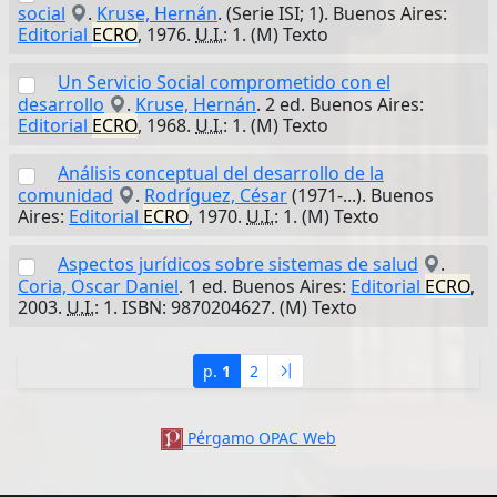
social
.
Kruse, Hernán
. (Serie ISI; 1). Buenos Aires:
Editorial
ECRO
, 1976.
U.I.
: 1. (M) Texto
Un Servicio Social comprometido con el
desarrollo
.
Kruse, Hernán
. 2 ed. Buenos Aires:
Editorial
ECRO
, 1968.
U.I.
: 1. (M) Texto
Análisis conceptual del desarrollo de la
comunidad
.
Rodríguez, César
(1971-...). Buenos
Aires:
Editorial
ECRO
, 1970.
U.I.
: 1. (M) Texto
Aspectos jurídicos sobre sistemas de salud
.
Coria, Oscar Daniel
. 1 ed. Buenos Aires:
Editorial
ECRO
,
2003.
U.I.
: 1. ISBN: 9870204627. (M) Texto
p.
1
2
Pérgamo OPAC Web