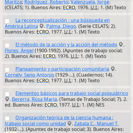
Maritza
;
Rodríguez, Roberto
;
Valenzuela, Jorge
.
(CELATS; 1). Buenos Aires:
ECRO
, 1976.
U.I.
: 1. (M) Texto
La reconceptualización : una búsqueda en
América Latina
.
Palma, Diego
. (Serie CELATS; 2).
Buenos Aires:
ECRO
, 1977.
U.I.
: 1. (M) Texto
El método de la acción y la acción del método
.
Flores, Ángel
(1900-1992). (Apuntes de trabajo social;
2). Buenos Aires:
ECRO
, 1976.
U.I.
: 1. (M) Texto
Planeamiento y participación comunitaria
.
Cornely, Seno Antonio
(1929-...). (Cuadernos; 14).
Buenos Aires:
ECRO
, 1977.
U.I.
: 1. (M) Texto
Elementos básicos para trabajo social psiquiátrico
.
Becerra, Rosa María
. (Temas de Trabajo Social; 7). 2.
ed. Buenos Aires:
ECRO
, 1977.
U.I.
: 1. (M) NES
Organización teórica de la ciencia humana :
trabajo social como unidad
.
Zabala C., Manuel T.
(1932-...). (Apuntes de trabajo social; 3). Buenos Aires: