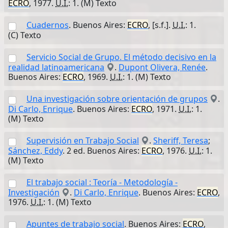
ECRO
, 1977.
U.I.
: 1. (M) Texto
Cuadernos
. Buenos Aires:
ECRO
, [s.f.].
U.I.
: 1.
(C) Texto
Servicio Social de Grupo. El método decisivo en la
realidad latinoamericana
.
Dupont Olivera, Renée
.
Buenos Aires:
ECRO
, 1969.
U.I.
: 1. (M) Texto
Una investigación sobre orientación de grupos
.
Di Carlo, Enrique
. Buenos Aires:
ECRO
, 1971.
U.I.
: 1.
(M) Texto
Supervisión en Trabajo Social
.
Sheriff, Teresa
;
Sánchez, Eddy
. 2 ed. Buenos Aires:
ECRO
, 1976.
U.I.
: 1.
(M) Texto
El trabajo social : Teoría - Metodología -
Investigación
.
Di Carlo, Enrique
. Buenos Aires:
ECRO
,
1976.
U.I.
: 1. (M) Texto
Apuntes de trabajo social
. Buenos Aires:
ECRO
,