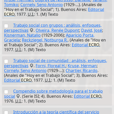
Tomiko
;
Cornely, Seno Antonio
(1929-...). (Anales de
"Hoy en el Trabajo Social"; 1). Buenos Aires:
Editorial
ECRO
, 1977.
U.I.
: 1. (M) Texto
Trabajo social con grupos : análisis, enfoques,
perspectivas
.
Olveira, Renée Dupont
;
David, José
;
Kisnerman, Natalio
(1929-2006);
Aparicio Porta,
Graciela
;
Reckziegel, Notburga R.
. (Anales de "Hoy en
el Trabajo Social"; 2). Buenos Aires:
Editorial
ECRO
,
1977.
U.I.
: 1. (M) Texto
Trabajo social de comunidad : análisis, enfoques,
perspectivas
.
Forni, Floreal H.
;
Kruse, Herman
;
Cornely, Seno Antonio
(1929-...);
Chartier, Ricardo
.
(Anales de "Hoy en el Trabajo Social"; 3). Buenos Aires:
Editorial
ECRO
, 1977.
U.I.
: 1. (M) Texto
Compendio sobre metodología para el trabajo
social
. (Serie ISI; 4). Buenos Aires:
Editorial
ECRO
,
1976.
U.I.
: 1. (M) Texto
Introducción a la teoría científica del servicio