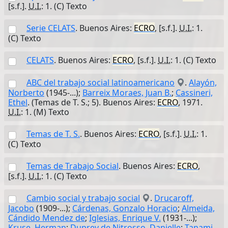
[s.f.].
U.I.
: 1. (C) Texto
Serie CELATS
. Buenos Aires:
ECRO
, [s.f.].
U.I.
: 1.
(C) Texto
CELATS
. Buenos Aires:
ECRO
, [s.f.].
U.I.
: 1. (C) Texto
ABC del trabajo social latinoamericano
.
Alayón,
Norberto
(1945-...);
Barreix Moraes, Juan B.
;
Cassineri,
Ethel
. (Temas de T. S.; 5). Buenos Aires:
ECRO
, 1971.
U.I.
: 1. (M) Texto
Temas de T. S.
. Buenos Aires:
ECRO
, [s.f.].
U.I.
: 1.
(C) Texto
Temas de Trabajo Social
. Buenos Aires:
ECRO
,
[s.f.].
U.I.
: 1. (C) Texto
Cambio social y trabajo social
.
Drucaroff,
Jacobo
(1909-...);
Cárdenas, Gonzalo Horacio
;
Almeida,
Cándido Mendez de
;
Iglesias, Enrique V.
(1931-...);
Kruse, Herman
;
Duprey de Nitrosso, Danielle
;
Tanami,