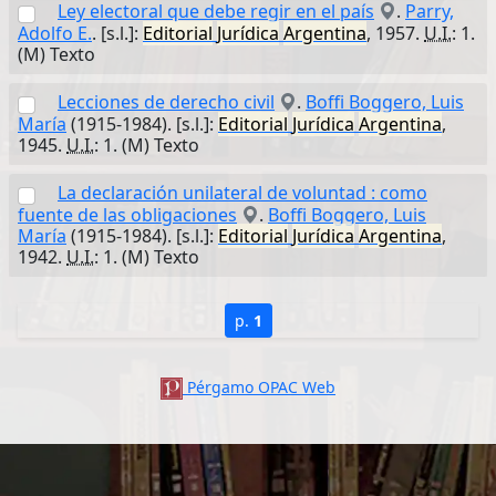
Ley electoral que debe regir en el país
.
Parry,
Adolfo E.
. [s.l.]:
Editorial
Jurídica
Argentina
, 1957.
U.I.
: 1.
(M) Texto
Lecciones de derecho civil
.
Boffi Boggero, Luis
María
(1915-1984). [s.l.]:
Editorial
Jurídica
Argentina
,
1945.
U.I.
: 1. (M) Texto
La declaración unilateral de voluntad : como
fuente de las obligaciones
.
Boffi Boggero, Luis
María
(1915-1984). [s.l.]:
Editorial
Jurídica
Argentina
,
1942.
U.I.
: 1. (M) Texto
p.
1
Pérgamo OPAC Web